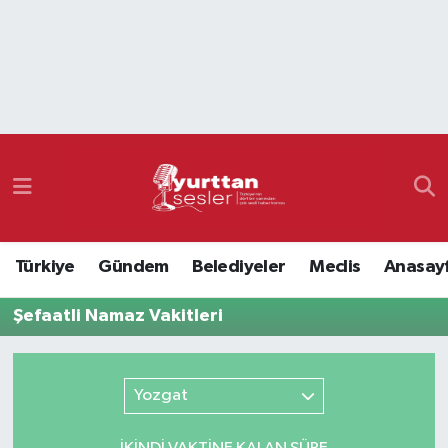
Nöbetçi Eczaneler
Hava Durumu
Namaz Vakitleri
Trafik Durumu
Türkiye
Gündem
Belediyeler
Meclis
Anasay
Süper Lig Puan Durumu ve Fikstür
Şefaatli Namaz Vakitleri
Tüm Manşetler
Son Dakika Haberleri
Yozgat
Haber Arşivi