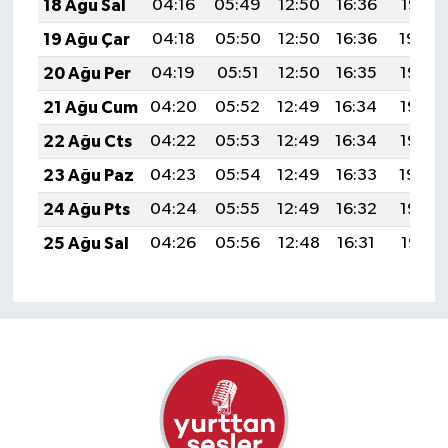
18 Ağu Sal
04:16
05:49
12:50
16:36
19:41
19 Ağu Çar
04:18
05:50
12:50
16:36
19:40
20 Ağu Per
04:19
05:51
12:50
16:35
19:38
21 Ağu Cum
04:20
05:52
12:49
16:34
19:37
22 Ağu Cts
04:22
05:53
12:49
16:34
19:35
23 Ağu Paz
04:23
05:54
12:49
16:33
19:34
24 Ağu Pts
04:24
05:55
12:49
16:32
19:32
25 Ağu Sal
04:26
05:56
12:48
16:31
19:31