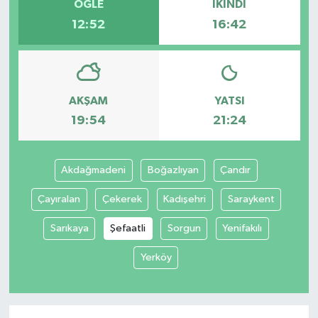
ÖĞLE
İKINDI
12:52
16:42
AKŞAM
YATSI
19:54
21:24
Akdağmadeni
Boğazlıyan
Çandır
Çayıralan
Çekerek
Kadışehri
Saraykent
Sarıkaya
Şefaatli
Sorgun
Yenifakılı
Yerköy