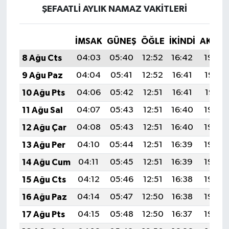
ŞEFAATLI AYLIK NAMAZ VAKITLERI
İMSAK
GÜNEŞ
ÖĞLE
İKINDI
AKŞA
8 Ağu Cts
04:03
05:40
12:52
16:42
19:54
9 Ağu Paz
04:04
05:41
12:52
16:41
19:53
10 Ağu Pts
04:06
05:42
12:51
16:41
19:51
11 Ağu Sal
04:07
05:43
12:51
16:40
19:50
12 Ağu Çar
04:08
05:43
12:51
16:40
19:49
13 Ağu Per
04:10
05:44
12:51
16:39
19:48
14 Ağu Cum
04:11
05:45
12:51
16:39
19:46
15 Ağu Cts
04:12
05:46
12:51
16:38
19:45
16 Ağu Paz
04:14
05:47
12:50
16:38
19:44
17 Ağu Pts
04:15
05:48
12:50
16:37
19:42