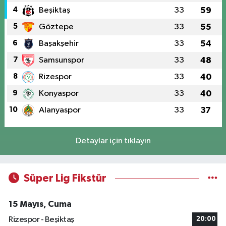
4
Beşiktaş
33
59
5
Göztepe
33
55
6
Başakşehir
33
54
7
Samsunspor
33
48
8
Rizespor
33
40
9
Konyaspor
33
40
10
Alanyaspor
33
37
Detaylar için tıklayın
Süper Lig Fikstür
15 Mayıs, Cuma
Rizespor - Beşiktaş
20:00