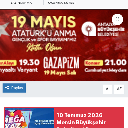
YAYINLANMA
OKUNMA SÜRESI
Paylaş
-
+
A
A
10 Temmuz 2026
Mersin Büyükşehir