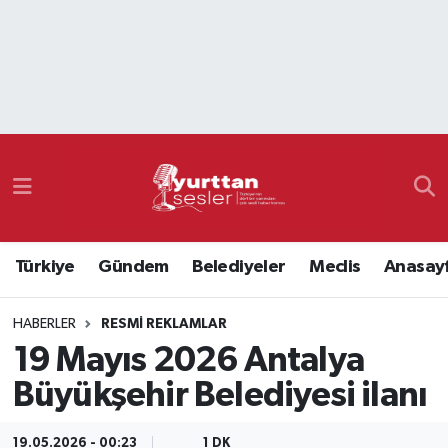
Nöbetçi Eczaneler
Hava Durumu
Namaz Vakitleri
Trafik Durumu
Türkiye
Gündem
Belediyeler
Meclis
Anasay
Süper Lig Puan Durumu ve Fikstür
HABERLER
RESMI REKLAMLAR
Tüm Manşetler
19 Mayıs 2026 Antalya
Son Dakika Haberleri
Büyükşehir Belediyesi ilanı
Haber Arşivi
19.05.2026 - 00:23
1 DK