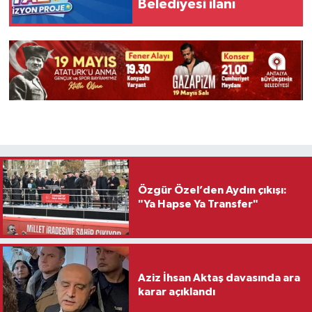
Belediyesi ilanı
Özgür Özel’den Aydın çıkışı:
"Ya Hapse Ya Transfer"
Aziz İhsan Aktaş davasında ara
karar açıklandı