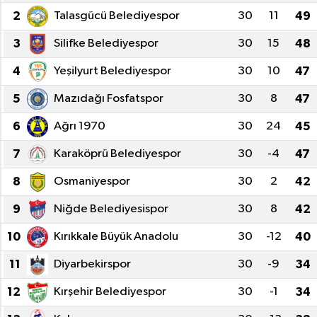
2
Talasgücü Belediyespor
30
11
49
3
Silifke Belediyespor
30
15
48
4
Yeşilyurt Belediyespor
30
10
47
5
Mazıdağı Fosfatspor
30
8
47
6
Ağrı 1970
30
24
45
7
Karaköprü Belediyespor
30
-4
47
8
Osmaniyespor
30
2
42
9
Niğde Belediyesispor
30
8
42
10
Kırıkkale Büyük Anadolu
30
-12
40
11
Diyarbekirspor
30
-9
34
12
Kırşehir Belediyespor
30
-1
34