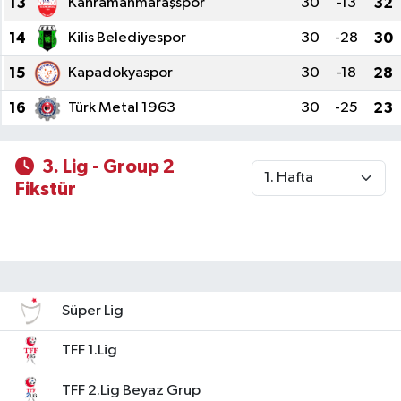
13
Kahramanmaraşspor
30
-13
32
14
Kilis Belediyespor
30
-28
30
15
Kapadokyaspor
30
-18
28
16
Türk Metal 1963
30
-25
23
3. Lig - Group 2
Fikstür
Süper Lig
TFF 1.Lig
TFF 2.Lig Beyaz Grup