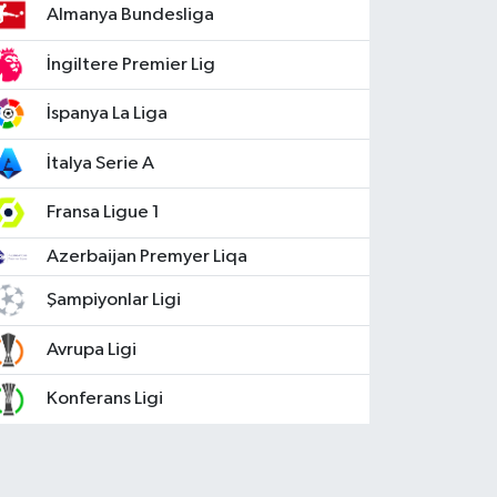
Almanya Bundesliga
İngiltere Premier Lig
İspanya La Liga
İtalya Serie A
Fransa Ligue 1
Azerbaijan Premyer Liqa
Şampiyonlar Ligi
Avrupa Ligi
Konferans Ligi