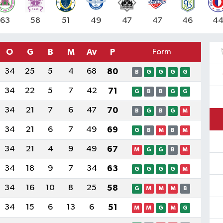
63
58
51
49
47
47
46
4
O
G
B
M
Av
P
Form
34
25
5
4
68
80
B
G
G
G
G
34
22
5
7
42
71
G
B
B
G
G
34
21
7
6
47
70
B
G
B
G
M
34
21
6
7
49
69
G
B
M
B
M
34
21
4
9
49
67
M
G
G
B
M
34
18
9
7
34
63
G
G
G
G
M
34
16
10
8
25
58
G
M
M
M
B
34
15
6
13
6
51
M
M
G
M
G