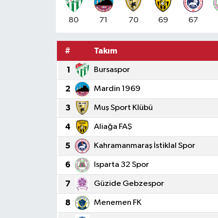
80
71
70
69
67
#
Takım
1
Bursaspor
2
Mardin 1969
3
Muş Sport Klübü
4
Aliağa FAŞ
5
Kahramanmaraş İstiklal Spor
6
Isparta 32 Spor
7
Güzide Gebzespor
8
Menemen FK