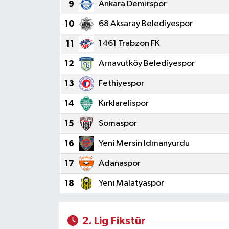
9
Ankara Demirspor
10
68 Aksaray Belediyespor
11
1461 Trabzon FK
12
Arnavutköy Belediyespor
13
Fethiyespor
14
Kırklarelispor
15
Somaspor
16
Yeni Mersin Idmanyurdu
17
Adanaspor
18
Yeni Malatyaspor
2. Lig Fikstür