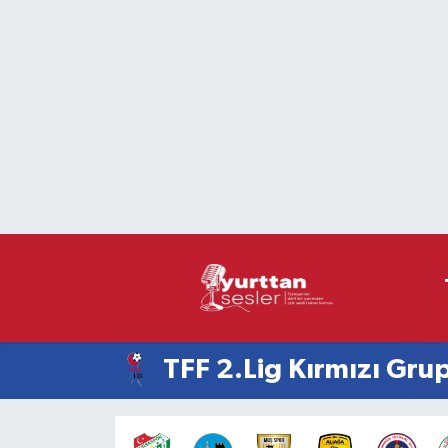
Nöbetçi Eczaneler
Hava Durumu
Namaz Vakitleri
Trafik Durumu
Süper Lig Puan Durumu ve Fikstür
Tüm Manşetler
TFF 2.Lig Kırmızı Gru
Son Dakika Haberleri
Haber Arşivi