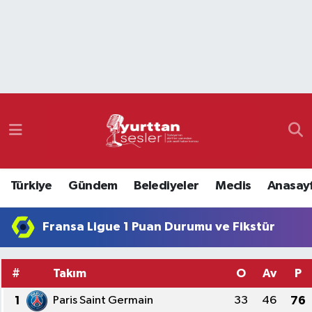
Nöbetçi Eczaneler
Hava Durumu
Namaz Vakitleri
Trafik Durumu
Türkiye
Gündem
Belediyeler
Meclis
Anasay
Süper Lig Puan Durumu ve Fikstür
Fransa Ligue 1 Puan Durumu ve Fikstür
Tüm Manşetler
Son Dakika Haberleri
#
Takım
O
Av
P
1
Paris Saint Germain
33
46
76
Haber Arşivi