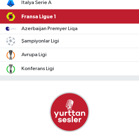
İtalya Serie A
Fransa Ligue 1
Azerbaijan Premyer Liqa
Şampiyonlar Ligi
Avrupa Ligi
Konferans Ligi