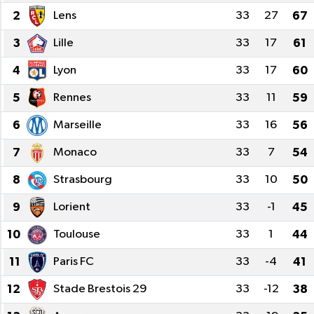
2
Lens
33
27
67
3
Lille
33
17
61
4
Lyon
33
17
60
5
Rennes
33
11
59
6
Marseille
33
16
56
7
Monaco
33
7
54
8
Strasbourg
33
10
50
9
Lorient
33
-1
45
10
Toulouse
33
1
44
11
Paris FC
33
-4
41
12
Stade Brestois 29
33
-12
38