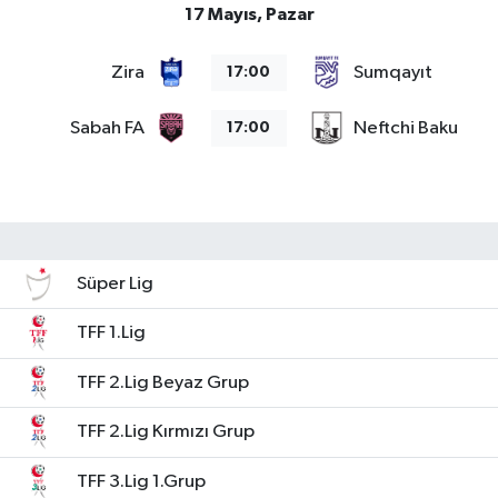
17 Mayıs, Pazar
Zira
Sumqayıt
17:00
Sabah FA
Neftchi Baku
17:00
Süper Lig
TFF 1.Lig
TFF 2.Lig Beyaz Grup
TFF 2.Lig Kırmızı Grup
TFF 3.Lig 1.Grup