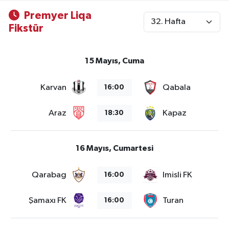
Premyer Liqa
Fikstür
15 Mayıs, Cuma
Karvan
Qabala
16:00
Araz
Kapaz
18:30
16 Mayıs, Cumartesi
Qarabag
Imisli FK
16:00
Şamaxı FK
Turan
16:00