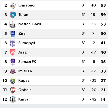
2
Qarabag
31
40
63
3
Turan
31
19
59
4
Neftchi Baku
31
23
53
5
Zira
31
7
50
6
Sumqayıt
31
-2
41
7
Araz
31
-17
40
8
Şamaxı FK
31
-8
35
9
Imisli FK
31
-17
33
10
Kapaz
31
-33
27
11
Qabala
31
-20
21
12
Karvan
31
-42
14