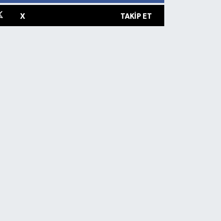
X
TAKIP ET