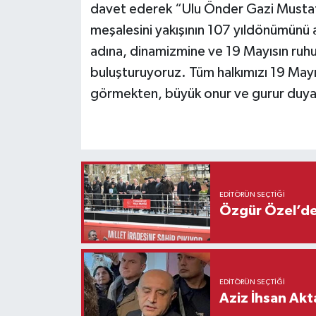
davet ederek “Ulu Önder Gazi Mustaf
meşalesini yakışının 107 yıldönümünü a
adına, dinamizmine ve 19 Mayısın ruhuna
buluşturuyoruz. Tüm halkımızı 19 May
görmekten, büyük onur ve gurur duyar
EDITÖRÜN SEÇTIĞI
Özgür Özel’den
EDITÖRÜN SEÇTIĞI
Aziz İhsan Akt