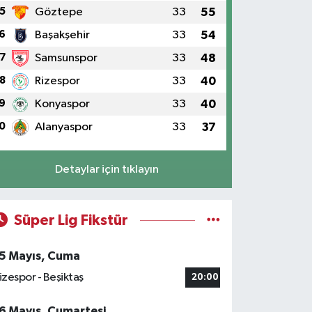
5
Göztepe
33
55
6
Başakşehir
33
54
7
Samsunspor
33
48
8
Rizespor
33
40
9
Konyaspor
33
40
0
Alanyaspor
33
37
Detaylar için tıklayın
Süper Lig Fikstür
5 Mayıs, Cuma
izespor - Beşiktaş
20:00
6 Mayıs, Cumartesi