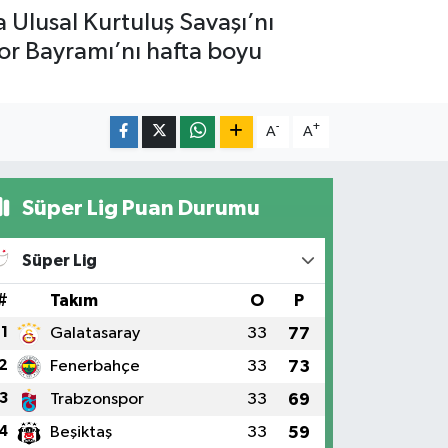
Ulusal Kurtuluş Savaşı’nı
or Bayramı’nı hafta boyu
-
+
A
A
Süper Lig Puan Durumu
Süper Lig
#
Takım
O
P
1
Galatasaray
33
77
2
Fenerbahçe
33
73
3
Trabzonspor
33
69
4
Beşiktaş
33
59