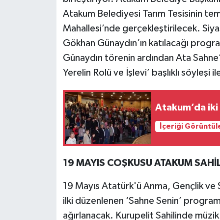
Atakum Belediyesi Tarım Tesisinin te
Mahallesi’nde gerçekleştirilecek. Siy
Gökhan Günaydın’ın katılacağı progr
Günaydın törenin ardından Ata Sahne’
Yerelin Rolü ve İşlevi’ başlıklı söyleşi i
Atakum’da iki 
İçeriği Görüntül
19 MAYIS COŞKUSU ATAKUM SAHİL
19 Mayıs Atatürk'ü Anma, Gençlik ve S
ilki düzenlenen ‘Sahne Senin’ progra
ağırlanacak. Kurupelit Sahilinde müzi