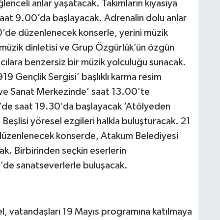
enceli anlar yaşatacak. Takımların kıyasıya
aat 9.00’da başlayacak. Adrenalin dolu anlar
0’de düzenlenecek konserle, yerini müzik
k müzik dinletisi ve Grup Özgürlük’ün özgün
cılara benzersiz bir müzik yolculuğu sunacak.
 Gençlik Sergisi’ başlıklı karma resim
im ve Sanat Merkezinde’ saat 13.00’te
’de saat 19.30’da başlayacak ‘Atölyeden
şlisi yöresel ezgileri halkla buluşturacak. 21
üzenlenecek konserde, Atakum Belediyesi
k. Birbirinden seçkin eserlerin
’de sanatseverlerle buluşacak.
l, vatandaşları 19 Mayıs programına katılmaya