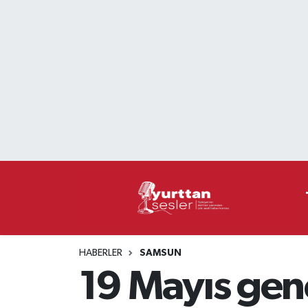
Nöbetçi Eczaneler
Hava Durumu
Namaz Vakitleri
Trafik Durumu
Süper Lig Puan Durumu ve Fikstür
Tüm Manşetler
HABERLER
SAMSUN
Son Dakika Haberleri
19 Mayıs gen
Haber Arşivi