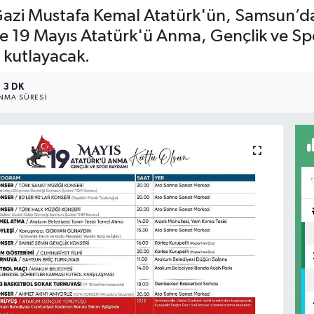
azi Mustafa Kemal Atatürk'ün, Samsun’da 
e 19 Mayıs Atatürk'ü Anma, Gençlik ve Sp
e kutlayacak.
3 DK
NMA SÜRESI