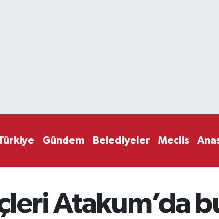
Türkiye
Gündem
Belediyeler
Meclis
Ana
çleri Atakum’da b