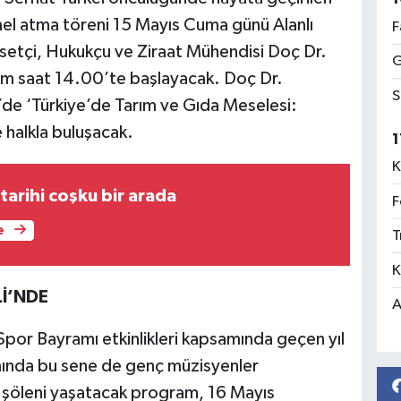
mel atma töreni 15 Mayıs Cuma günü Alanlı
F
asetçi, Hukukçu ve Ziraat Mühendisi Doç Dr.
G
am saat 14.00’te başlayacak. Doç Dr.
S
de ‘Türkiye’de Tarım ve Gıda Meselesi:
le halkla buluşacak.
1
K
tarihi coşku bir arada
F
e
T
K
İ’NDE
A
por Bayramı etkinlikleri kapsamında geçen yıl
mında bu sene de genç müzisyenler
k şöleni yaşatacak program, 16 Mayıs