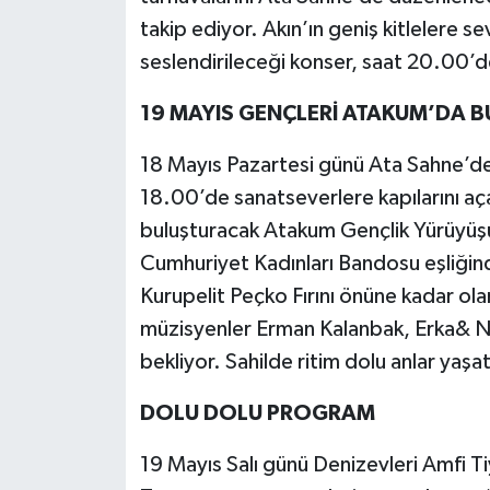
takip ediyor. Akın’ın geniş kitlelere se
seslendirileceği konser, saat 20.00’d
19 MAYIS GENÇLERİ ATAKUM’DA 
18 Mayıs Pazartesi günü Ata Sahne’d
18.00’de sanatseverlere kapılarını aç
buluşturacak Atakum Gençlik Yürüyüşü i
Cumhuriyet Kadınları Bandosu eşliğin
Kurupelit Peçko Fırını önüne kadar ola
müzisyenler Erman Kalanbak, Erka& N
bekliyor. Sahilde ritim dolu anlar ya
DOLU DOLU PROGRAM
19 Mayıs Salı günü Denizevleri Amfi T