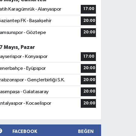
atih Karagümrük - Alanyaspor
17:00
aziantep FK - Başakşehir
20:00
amsunspor - Göztepe
20:00
7 Mayıs, Pazar
ayserispor - Konyaspor
17:00
enerbahçe - Eyüpspor
20:00
rabzonspor - Gençlerbirliği S.K.
20:00
asımpaşa - Galatasaray
20:00
ntalyaspor - Kocaelispor
20:00
FACEBOOK
BEĞEN