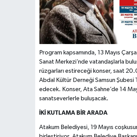
Program kapsamında, 13 Mayıs Çarşam
Sanat Merkezi’nde vatandaşlarla buluş
rüzgarları estireceği konser, saat 20.
Abdal Kültür Derneği Samsun Şubesi T
edecek. Konser, Ata Sahne’de 14 Ma
sanatseverlerle buluşacak.
İKİ KUTLAMA BİR ARADA
Atakum Belediyesi, 19 Mayıs coşkusunu
birleştiriyor. Atakum Belediye Başkan