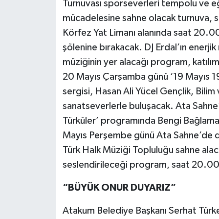
Turnuvası sporseverleri tempolu ve eğl
mücadelesine sahne olacak turnuva, s
Körfez Yat Limanı alanında saat 20.0
şölenine bırakacak. DJ Erdal’ın enerji
müziğinin yer alacağı program, katılım
20 Mayıs Çarşamba günü ‘19 Mayıs 1919
sergisi, Hasan Ali Yücel Gençlik, Bil
sanatseverlerle buluşacak. Ata Sahne
Türküler’ programında Bengi Bağlama Be
Mayıs Perşembe günü Ata Sahne’de d
Türk Halk Müziği Topluluğu sahne alaca
seslendirileceği program, saat 20.00
“BÜYÜK ONUR DUYARIZ”
Atakum Belediye Başkanı Serhat Türke