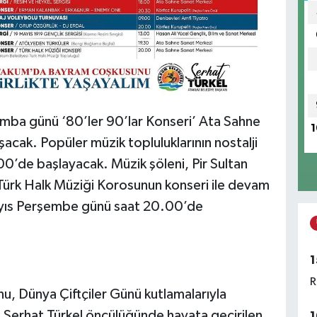
ba günü ‘80’ler 90’lar Konseri’ Ata Sahne
1
acak. Popüler müzik topluluklarının nostalji
00’de başlayacak. Müzik şöleni, Pir Sultan
ürk Halk Müziği Korosunun konseri ile devam
yıs Perşembe günü saat 20.00’de
1
R
, Dünya Çiftçiler Günü kutlamalarıyla
ı Serhat Türkel öncülüğünde hayata geçirilen
1