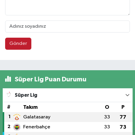
Gönder
Süper Lig Puan Durumu
Süper Lig
#
Takım
O
P
1
Galatasaray
33
77
2
Fenerbahçe
33
73