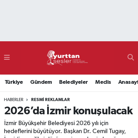
Nöbetçi Eczaneler
Hava Durumu
Namaz Vakitleri
Trafik Durumu
Türkiye
Gündem
Belediyeler
Meclis
Anasay
Süper Lig Puan Durumu ve Fikstür
HABERLER
RESMI REKLAMLAR
Tüm Manşetler
2026’da İzmir konuşulacak
Son Dakika Haberleri
İzmir Büyükşehir Belediyesi 2026 yılı için
hedeflerini büyütüyor. Başkan Dr. Cemil Tugay,
Haber Arşivi