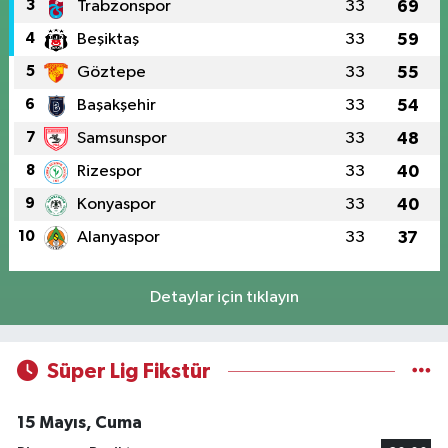
3
Trabzonspor
33
69
4
Beşiktaş
33
59
5
Göztepe
33
55
6
Başakşehir
33
54
7
Samsunspor
33
48
8
Rizespor
33
40
9
Konyaspor
33
40
10
Alanyaspor
33
37
Detaylar için tıklayın
Süper Lig Fikstür
15 Mayıs, Cuma