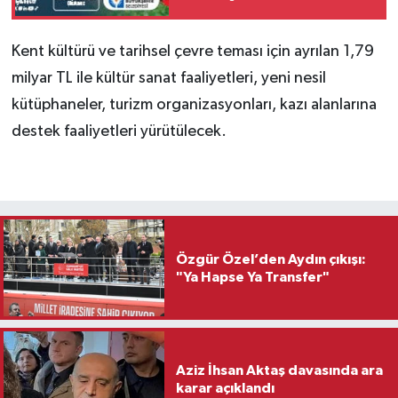
Kent kültürü ve tarihsel çevre teması için ayrılan 1,79
milyar TL ile kültür sanat faaliyetleri, yeni nesil
kütüphaneler, turizm organizasyonları, kazı alanlarına
destek faaliyetleri yürütülecek.
Özgür Özel’den Aydın çıkışı:
"Ya Hapse Ya Transfer"
Aziz İhsan Aktaş davasında ara
karar açıklandı