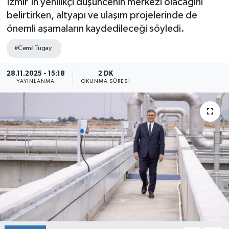
İzmir’in yenilikçi düşüncenin merkezi olacağını
belirtirken, altyapı ve ulaşım projelerinde de
önemli aşamaların kaydedileceği söyledi.
#Cemil Tugay
28.11.2025 - 15:18
2 DK
YAYINLANMA
OKUNMA SÜRESI