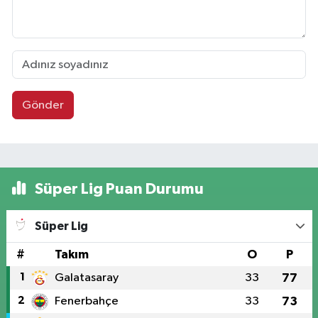
Gönder
Süper Lig Puan Durumu
Süper Lig
#
Takım
O
P
1
Galatasaray
33
77
2
Fenerbahçe
33
73