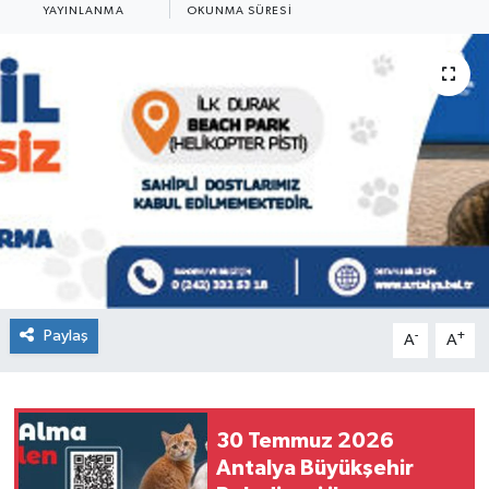
YAYINLANMA
OKUNMA SÜRESI
Paylaş
-
+
A
A
30 Temmuz 2026
Antalya Büyükşehir