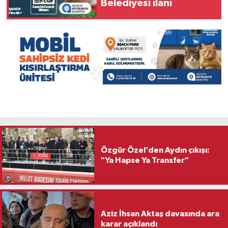
Belediyesi ilanı
Özgür Özel’den Aydın çıkışı:
"Ya Hapse Ya Transfer"
Aziz İhsan Aktaş davasında ara
karar açıklandı