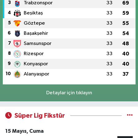
3
Trabzonspor
33
69
4
Beşiktaş
33
59
5
Göztepe
33
55
6
Başakşehir
33
54
7
Samsunspor
33
48
8
Rizespor
33
40
9
Konyaspor
33
40
10
Alanyaspor
33
37
Detaylar için tıklayın
Süper Lig Fikstür
15 Mayıs, Cuma