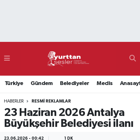
Nöbetçi Eczaneler
Hava Durumu
Namaz Vakitleri
Trafik Durumu
Türkiye
Gündem
Belediyeler
Meclis
Anasay
Süper Lig Puan Durumu ve Fikstür
HABERLER
RESMI REKLAMLAR
Tüm Manşetler
23 Haziran 2026 Antalya
Son Dakika Haberleri
Büyükşehir Belediyesi ilanı
Haber Arşivi
23.06.2026 - 00:42
1 DK