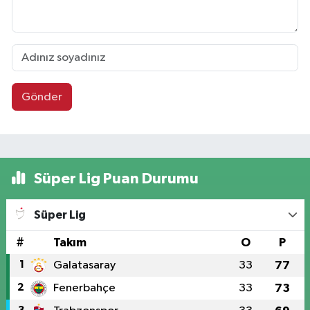
Gönder
Süper Lig Puan Durumu
Süper Lig
#
Takım
O
P
1
Galatasaray
33
77
2
Fenerbahçe
33
73