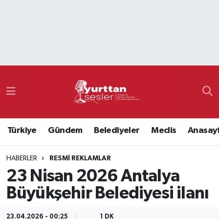
Nöbetçi Eczaneler
Hava Durumu
Namaz Vakitleri
Trafik Durumu
Türkiye
Gündem
Belediyeler
Meclis
Anasay
Süper Lig Puan Durumu ve Fikstür
HABERLER
RESMI REKLAMLAR
Tüm Manşetler
23 Nisan 2026 Antalya
Son Dakika Haberleri
Büyükşehir Belediyesi ilanı
Haber Arşivi
23.04.2026 - 00:25
1 DK