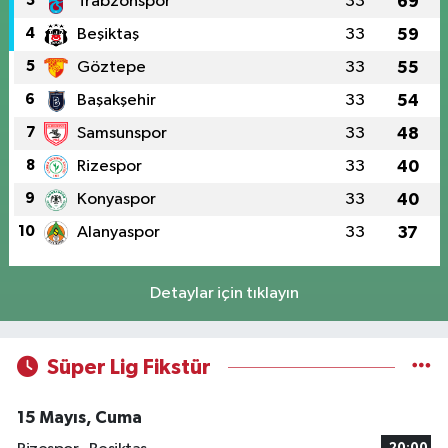
3
Trabzonspor
33
69
4
Beşiktaş
33
59
5
Göztepe
33
55
6
Başakşehir
33
54
7
Samsunspor
33
48
8
Rizespor
33
40
9
Konyaspor
33
40
10
Alanyaspor
33
37
Detaylar için tıklayın
Süper Lig Fikstür
15 Mayıs, Cuma