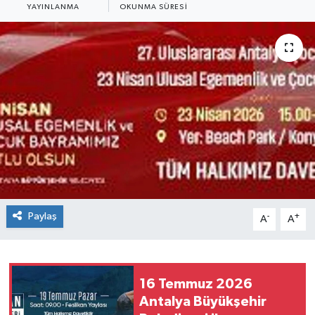
YAYINLANMA
OKUNMA SÜRESI
Paylaş
-
+
A
A
16 Temmuz 2026
Antalya Büyükşehir