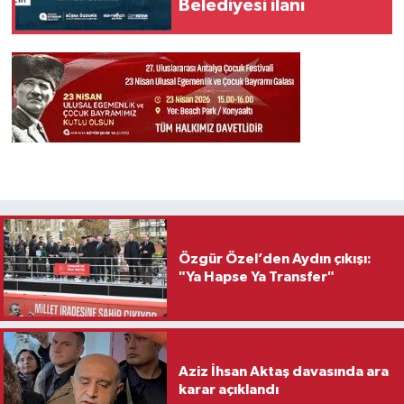
Belediyesi ilanı
Özgür Özel’den Aydın çıkışı:
"Ya Hapse Ya Transfer"
Aziz İhsan Aktaş davasında ara
karar açıklandı