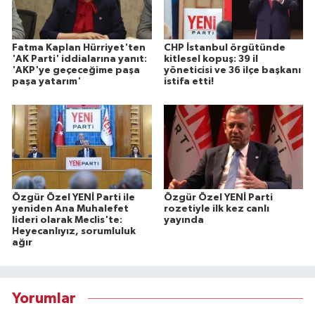
Fatma Kaplan Hürriyet'ten
CHP İstanbul örgütünde
'AK Parti' iddialarına yanıt:
kitlesel kopuş: 39 il
'AKP'ye geçeceğime paşa
yöneticisi ve 36 ilçe başkanı
paşa yatarım'
istifa etti!
Özgür Özel YENİ Parti ile
Özgür Özel YENİ Parti
yeniden Ana Muhalefet
rozetiyle ilk kez canlı
lideri olarak Meclis'te:
yayında
Heyecanlıyız, sorumluluk
ağır
Yorumlar