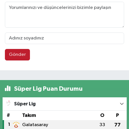
Gönder
Süper Lig Puan Durumu
Süper Lig
#
Takım
O
P
1
Galatasaray
33
77