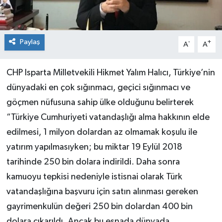
Paylaş
-
+
A
A
CHP Isparta Milletvekili Hikmet Yalım Halıcı, Türkiye’nin
dünyadaki en çok sığınmacı, geçici sığınmacı ve
göçmen nüfusuna sahip ülke olduğunu belirterek
“Türkiye Cumhuriyeti vatandaşlığı alma hakkının elde
edilmesi, 1 milyon dolardan az olmamak koşulu ile
yatırım yapılmasıyken; bu miktar 19 Eylül 2018
tarihinde 250 bin dolara indirildi. Daha sonra
kamuoyu tepkisi nedeniyle istisnai olarak Türk
vatandaşlığına başvuru için satın alınması gereken
gayrimenkulün değeri 250 bin dolardan 400 bin
dolara çıkarıldı. Ancak bu esnada dünyada