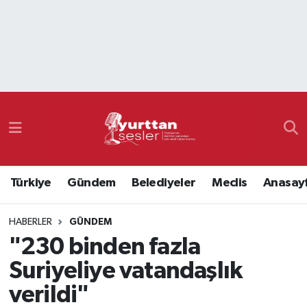
Nöbetçi Eczaneler
Hava Durumu
Namaz Vakitleri
Trafik Durumu
Türkiye
Gündem
Belediyeler
Meclis
Anasay
Süper Lig Puan Durumu ve Fikstür
HABERLER
GÜNDEM
Tüm Manşetler
"230 binden fazla
Son Dakika Haberleri
Suriyeliye vatandaşlık
verildi"
Haber Arşivi