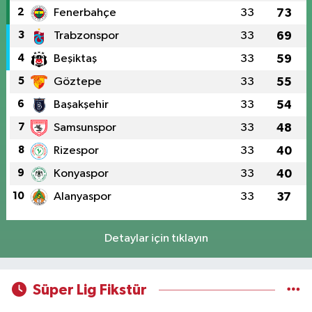
2
Fenerbahçe
33
73
3
Trabzonspor
33
69
4
Beşiktaş
33
59
5
Göztepe
33
55
6
Başakşehir
33
54
7
Samsunspor
33
48
8
Rizespor
33
40
9
Konyaspor
33
40
10
Alanyaspor
33
37
Detaylar için tıklayın
Süper Lig Fikstür