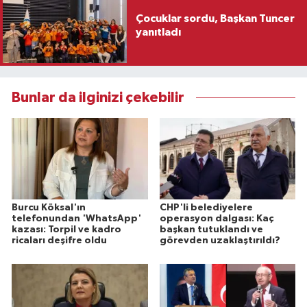
Çocuklar sordu, Başkan Tuncer
yanıtladı
Bunlar da ilginizi çekebilir
Burcu Köksal'ın
CHP'li belediyelere
telefonundan 'WhatsApp'
operasyon dalgası: Kaç
kazası: Torpil ve kadro
başkan tutuklandı ve
ricaları deşifre oldu
görevden uzaklaştırıldı?