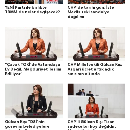
YENİ Parti ile birlikte
CHP'de tarihi gün: İşte
TBMM'de neler değişecek?
Meclis'teki sandalye
dağılımı
"Çavak TOKİ’de Vatandaşa
CHP Milletvekili Gülcan Kış:
Ev Değil, Mağduriyet Teslim
Asgari ücret artık açlık
Ediliyor"
sınırının altında
Gülcan Kış: “DSİ'nin
CHP'li Gülcan Kış: Tisan
görevini belediyelere
sadece bir koy değildir;