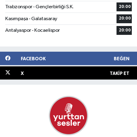
Trabzonspor - Gençlerbirliği S.K.
20:00
Kasımpaşa - Galatasaray
20:00
Antalyaspor - Kocaelispor
20:00
FACEBOOK
BEĞEN
X
TAKIP ET