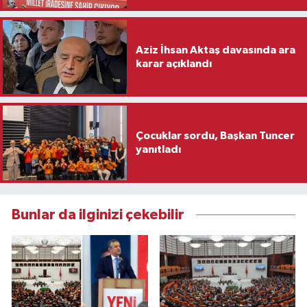
Aziz İhsan Aktaş davasında ara
karar açıklandı
Çocuklar sordu, Başkan Tuncer
yanıtladı
Bunlar da ilginizi çekebilir