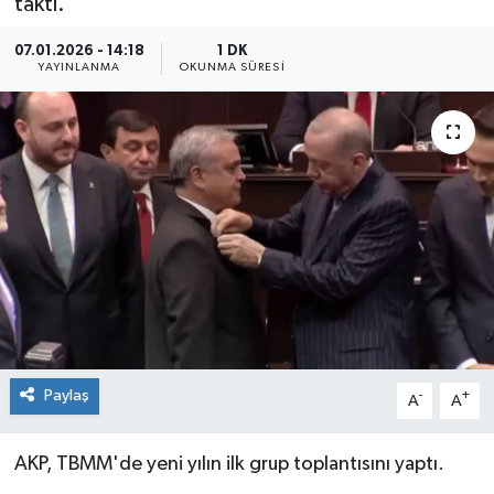
taktı.
07.01.2026 - 14:18
1 DK
YAYINLANMA
OKUNMA SÜRESI
Paylaş
-
+
A
A
AKP, TBMM'de yeni yılın ilk grup toplantısını yaptı.