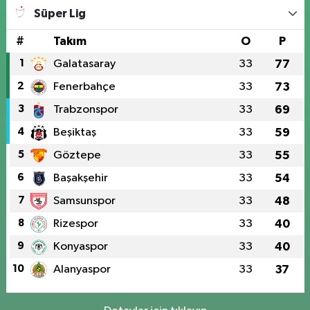
Süper Lig
#
Takım
O
P
1
Galatasaray
33
77
2
Fenerbahçe
33
73
3
Trabzonspor
33
69
4
Beşiktaş
33
59
5
Göztepe
33
55
6
Başakşehir
33
54
7
Samsunspor
33
48
8
Rizespor
33
40
9
Konyaspor
33
40
10
Alanyaspor
33
37