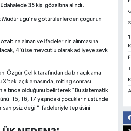
F
üdahalede 35 kişi gözaltına alındı.
G
t Müdürlüğü'ne götürülenlerden çoğunun
S
1
zaltına alınan ve ifadelerinin alınmasına
K
ılacak, 4'ü ise mevcutlu olarak adliyeye sevk
F
T
kanı Özgür Çelik tarafından da bir açıklama
K
 X'teki açıklamasında, miting sonrası
n altında olduğunu belirterek "Bu sistematik
A
nü' 15, 16, 17 yaşındaki çocukların üstünde
sahipsiz değil" ifadeleriyle tepkisini