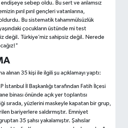
r endişeye sebep oldu. Bu sert ve anlamsız
izin pırıl pırıl gençleri vatanlarına,
 doldurdu. Bu sistematik tahammülsüzlük
aşındaki çocukların üstünde mi test
z değil. Türkiye’miz sahipsiz değil. Nerede
acağız!"
MA
 alınan 35 kişi ile ilgili şu açıklamayı yaptı:
tanbul İl Başkanlığı tarafından Fatih İlçesi
ane binası önünde açık yer toplantısı
i sırada, yüzlerini maskeyle kapatan bir grup,
ilen bariyerlere saldırmıştır. Emniyet
ruptan 35 şahsı yakalamıştır. Şahıslar