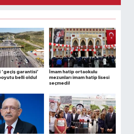
‘geçiş garantisi’
İmam hatip ortaokulu
boyutu belli oldu!
mezunları imam hatip lisesi
seçmedi!