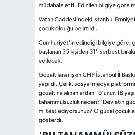
müdahale etti. Edinilen bilgiye göre m
Vatan Caddesi'ndeki İstanbul Emniye
çocuk olduğu belirtildi.
Cumhuriyet'in edindiği bilgiye göre, gö
başlanan 35 kişiden 31'i serbest bırak
edilecek.
Gözaltılara ilişkin CHP İstanbul İl Baş
yapıldı. Çelik, sosyal medya platformu
gözaltına alınanlardan 19'unun 18 yaşı
tahammülsüzlük neden? 'Devletin gücü
mi test ediyorsunuz? O güzel çocuklar 
gösterdi.