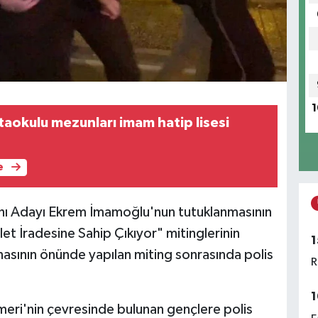
1
taokulu mezunları imam hatip lisesi
e
ı Adayı Ekrem İmamoğlu'nun tutuklanmasının
et İradesine Sahip Çıkıyor" mitinglerinin
1
asının önünde yapılan miting sonrasında polis
R
1
meri'nin çevresinde bulunan gençlere polis