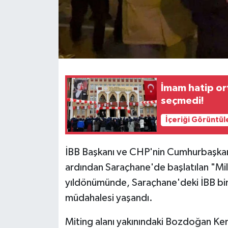
İmam hatip or
seçmedi!
İçeriği Görüntül
İBB Başkanı ve CHP'nin Cumhurbaşkan
ardından Saraçhane'de başlatılan "Mill
yıldönümünde, Saraçhane'deki İBB bin
müdahalesi yaşandı.
Miting alanı yakınındaki Bozdoğan Ke