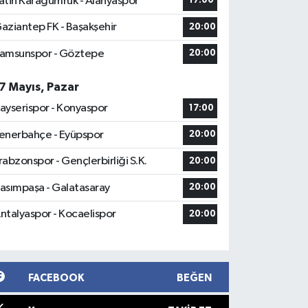
atih Karagümrük - Alanyaspor
17:00
aziantep FK - Başakşehir
20:00
amsunspor - Göztepe
20:00
7 Mayıs, Pazar
ayserispor - Konyaspor
17:00
enerbahçe - Eyüpspor
20:00
rabzonspor - Gençlerbirliği S.K.
20:00
asımpaşa - Galatasaray
20:00
ntalyaspor - Kocaelispor
20:00
FACEBOOK
BEĞEN