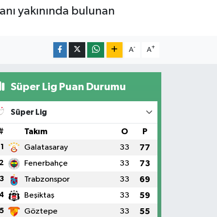
lanı yakınında bulunan
-
+
A
A
Süper Lig Puan Durumu
Süper Lig
#
Takım
O
P
1
Galatasaray
33
77
2
Fenerbahçe
33
73
3
Trabzonspor
33
69
4
Beşiktaş
33
59
5
Göztepe
33
55