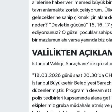
ailelerine haber verilmemesi büyük bi
tavrı anlamakta zorluk çekiyorum. Ülkem
geleceklerine sahip çıkmak için alanı
neden? “Devletin gücünü” 15, 16, 17 y
ediyorsunuz? O güzel çocuklar sahipsi
bir mazlumun ahı varsa yanında biz ol
VALİLİKTEN AÇIKLA
İstanbul Valiliği, Saraçhane'de gözaltına
"18.03.2026 günü saat 20.30’da CHP İs
İstanbul Büyükşehir Belediyesi Saraçh
düzenlenmiştir. Programın devam ettiğ
polis tedbirleri kapsamında alana getir
ekiplerimiz gruba müdahale etmiş ve g