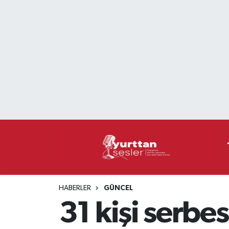
Nöbetçi Eczaneler
Hava Durumu
Namaz Vakitleri
Trafik Durumu
Süper Lig Puan Durumu ve Fikstür
Tüm Manşetler
HABERLER
GÜNCEL
Son Dakika Haberleri
31 kişi serbes
Haber Arşivi