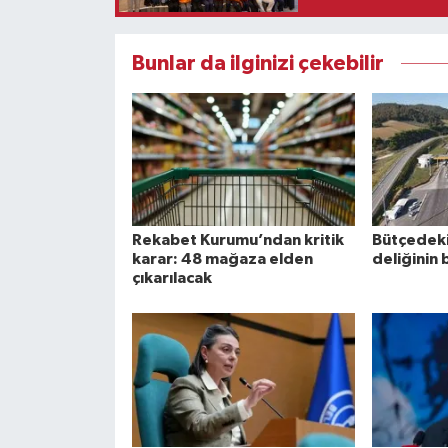
Bunlar da ilginizi çekebilir
Rekabet Kurumu’ndan kritik
Bütçedeki 
karar: 48 mağaza elden
deliğinin 
çıkarılacak