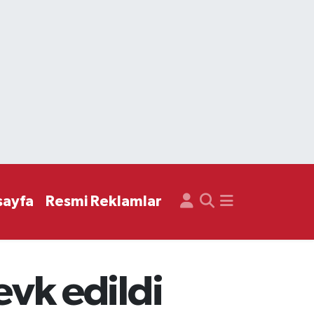
sayfa
Resmi Reklamlar
sevk edildi