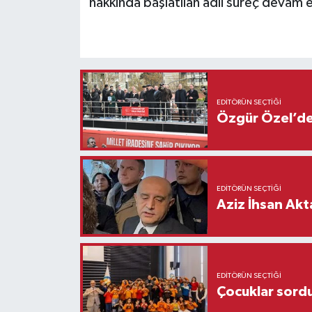
hakkında başlatılan adli süreç devam
EDITÖRÜN SEÇTIĞI
Özgür Özel’den
EDITÖRÜN SEÇTIĞI
Aziz İhsan Akt
EDITÖRÜN SEÇTIĞI
Çocuklar sordu