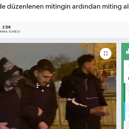
de düzenlenen mitingin ardından miting a
2 DK
NMA SÜRESI