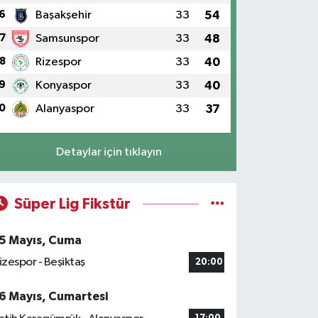
6
Başakşehir
33
54
7
Samsunspor
33
48
8
Rizespor
33
40
9
Konyaspor
33
40
0
Alanyaspor
33
37
Detaylar için tıklayın
Süper Lig Fikstür
5 Mayıs, Cuma
izespor - Beşiktaş
20:00
6 Mayıs, Cumartesi