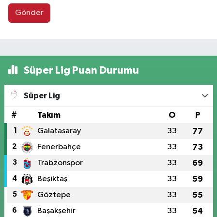
Gönder
Süper Lig Puan Durumu
Süper Lig
#
Takım
O
P
1
Galatasaray
33
77
2
Fenerbahçe
33
73
3
Trabzonspor
33
69
4
Beşiktaş
33
59
5
Göztepe
33
55
6
Başakşehir
33
54