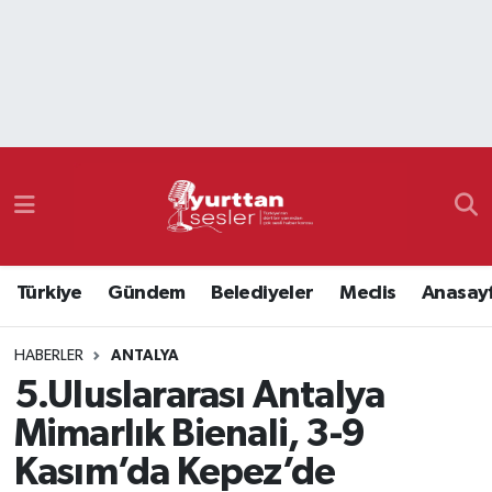
Nöbetçi Eczaneler
Hava Durumu
Namaz Vakitleri
Trafik Durumu
Türkiye
Gündem
Belediyeler
Meclis
Anasay
Süper Lig Puan Durumu ve Fikstür
HABERLER
ANTALYA
Tüm Manşetler
5.Uluslararası Antalya
Son Dakika Haberleri
Mimarlık Bienali, 3-9
Kasım’da Kepez’de
Haber Arşivi