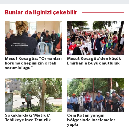
Bunlar da ilginizi çekebilir
Mesut Kocagöz; “Ormanları
Mesut Kocagöz’den küçük
korumak hepimizin ortak
Emirhan’a büyük mutluluk
sorumluluğu”
Sokaklardaki ‘Metruk’
Cem Kotan yangın
Tehlikeye İnce Temizlik
bölgesinde incelemeler
yaptı