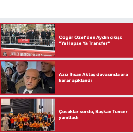
Özgür Özel’den Aydın çıkışı:
"Ya Hapse Ya Transfer"
Aziz İhsan Aktaş davasında ara
karar açıklandı
Çocuklar sordu, Başkan Tuncer
yanıtladı