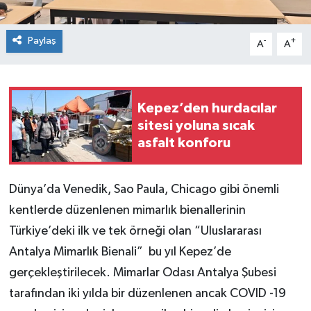
Paylaş
-
+
A
A
Kepez’den hurdacılar
sitesi yoluna sıcak
asfalt konforu
Dünya’da Venedik, Sao Paula, Chicago gibi önemli
kentlerde düzenlenen mimarlık bienallerinin
Türkiye’deki ilk ve tek örneği olan “Uluslararası
Antalya Mimarlık Bienali” bu yıl Kepez’de
gerçekleştirilecek. Mimarlar Odası Antalya Şubesi
tarafından iki yılda bir düzenlenen ancak COVID -19