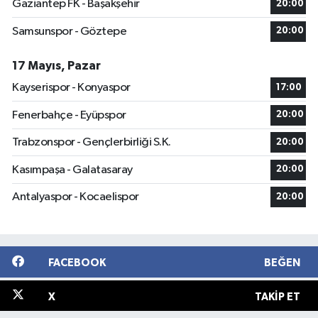
Gaziantep FK - Başakşehir
20:00
Samsunspor - Göztepe
20:00
17 Mayıs, Pazar
Kayserispor - Konyaspor
17:00
Fenerbahçe - Eyüpspor
20:00
Trabzonspor - Gençlerbirliği S.K.
20:00
Kasımpaşa - Galatasaray
20:00
Antalyaspor - Kocaelispor
20:00
FACEBOOK
BEĞEN
X
TAKIP ET