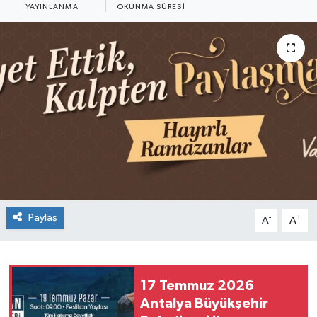
YAYINLANMA
OKUNMA SÜRESI
Paylaş
-
+
A
A
17 Temmuz 2026
Antalya Büyükşehir