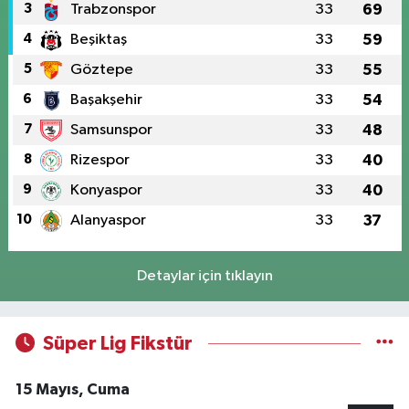
3
Trabzonspor
33
69
4
Beşiktaş
33
59
5
Göztepe
33
55
6
Başakşehir
33
54
7
Samsunspor
33
48
8
Rizespor
33
40
9
Konyaspor
33
40
10
Alanyaspor
33
37
Detaylar için tıklayın
Süper Lig Fikstür
15 Mayıs, Cuma