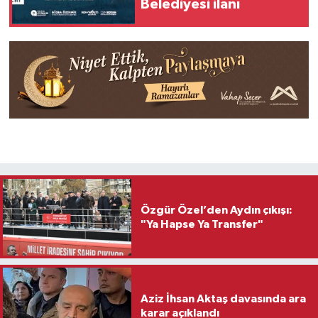
Belediyesi ilanı
Özgür Özel’den Aydın çıkışı:
"Ya Hapse Ya Transfer"
Aziz İhsan Aktaş davasında ara
karar açıklandı