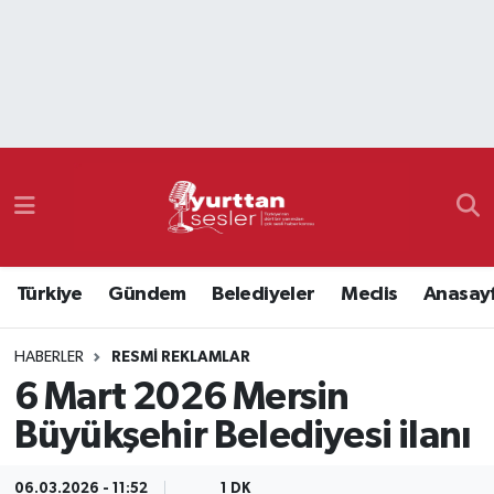
Nöbetçi Eczaneler
Hava Durumu
Namaz Vakitleri
Trafik Durumu
Türkiye
Gündem
Belediyeler
Meclis
Anasay
Süper Lig Puan Durumu ve Fikstür
HABERLER
RESMI REKLAMLAR
Tüm Manşetler
6 Mart 2026 Mersin
Son Dakika Haberleri
Büyükşehir Belediyesi ilanı
Haber Arşivi
06.03.2026 - 11:52
1 DK