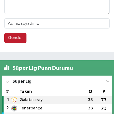
Gönder
Süper Lig Puan Durumu
Süper Lig
#
Takım
O
P
1
Galatasaray
33
77
2
Fenerbahçe
33
73