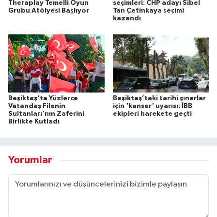
Theraplay Temelli Oyun
seçimleri: CHP adayı Sibel
Grubu Atölyesi Başlıyor
Tan Çetinkaya seçimi
kazandı
Beşiktaş'ta Yüzlerce
Beşiktaş’taki tarihi çınarlar
Vatandaş Filenin
için 'kanser' uyarısı: İBB
Sultanları'nın Zaferini
ekipleri harekete geçti
Birlikte Kutladı
Yorumlar