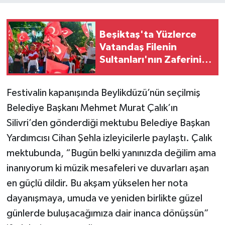
Beşiktaş'ta Yüzlerce
Vatandaş Filenin
Sultanları'nın Zaferini
Birlikte Kutladı
Festivalin kapanışında Beylikdüzü’nün seçilmiş
Belediye Başkanı Mehmet Murat Çalık’ın
Silivri’den gönderdiği mektubu Belediye Başkan
Yardımcısı Cihan Şehla izleyicilerle paylaştı. Çalık
mektubunda, “Bugün belki yanınızda değilim ama
inanıyorum ki müzik mesafeleri ve duvarları aşan
en güçlü dildir. Bu akşam yükselen her nota
dayanışmaya, umuda ve yeniden birlikte güzel
günlerde buluşacağımıza dair inanca dönüşsün”