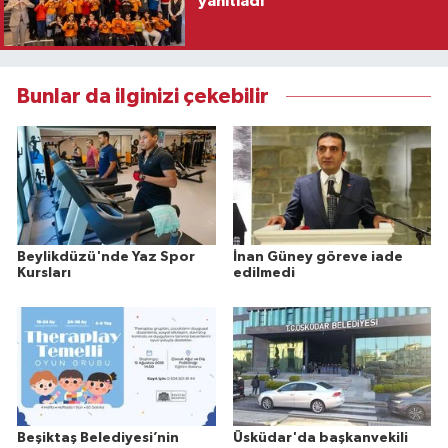
yanıtladı
Bunlar da ilginizi çekebilir
Beylikdüzü'nde Yaz Spor
İnan Güney göreve iade
Kursları
edilmedi
Beşiktaş Belediyesi’nin
Üsküdar'da başkanvekili