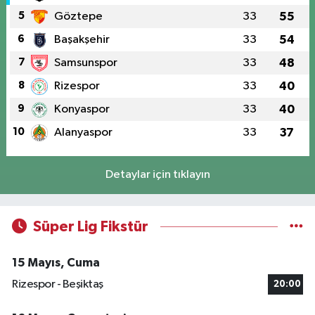
5
Göztepe
33
55
6
Başakşehir
33
54
7
Samsunspor
33
48
8
Rizespor
33
40
9
Konyaspor
33
40
10
Alanyaspor
33
37
Detaylar için tıklayın
Süper Lig Fikstür
15 Mayıs, Cuma
Rizespor - Beşiktaş
20:00