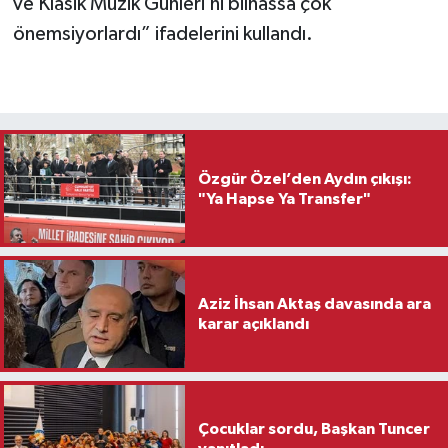
ve Klasik Müzik Günleri’ni bilhassa çok
önemsiyorlardı” ifadelerini kullandı.
Özgür Özel’den Aydın çıkışı:
"Ya Hapse Ya Transfer"
Aziz İhsan Aktaş davasında ara
karar açıklandı
Çocuklar sordu, Başkan Tuncer