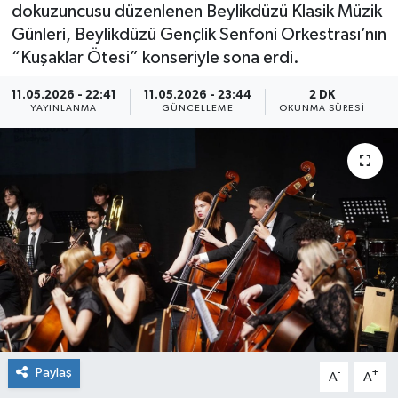
dokuzuncusu düzenlenen Beylikdüzü Klasik Müzik
Günleri, Beylikdüzü Gençlik Senfoni Orkestrası’nın
“Kuşaklar Ötesi” konseriyle sona erdi.
11.05.2026 - 22:41
11.05.2026 - 23:44
2 DK
YAYINLANMA
GÜNCELLEME
OKUNMA SÜRESI
Paylaş
-
+
A
A