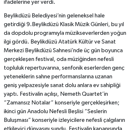
ifadelerine yer verdi.
Beylikdüzü Belediyesi’nin geleneksel hale
getirdiği 9.Beylikdüzü Klasik Müzik Günleri, bu yıl
da dopdolu programıyla müzikseverlerden yoğun
ilgi gördü. Beylikdüzü Atatürk Kültür ve Sanat
Merkezi Beylikdüzü Sahnesi’nde üç gün boyunca
gerçekleşen festival, oda müziğinden nefesli
topluluk repertuvarına, senfonik eserlerden genç
yeteneklerin sahne performanslarına uzanan
geniş yelpazesiyle sanat dolu anlara ev sahipliği
yaptı. Festivalin açılışı, Nemeth Quartet’in
“Zamansız Notalar” konseriyle gerçekleşirken;
ikinci gün Anadolu Nefesli Beşlisi “Seslerin
Buluşması” konseriyle izleyicilere nefesli çalgıların
etkileyici dünyasını sundu. Festivalin kapanışında