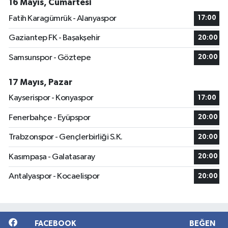
16 Mayıs, Cumartesi
Fatih Karagümrük - Alanyaspor
17:00
Gaziantep FK - Başakşehir
20:00
Samsunspor - Göztepe
20:00
17 Mayıs, Pazar
Kayserispor - Konyaspor
17:00
Fenerbahçe - Eyüpspor
20:00
Trabzonspor - Gençlerbirliği S.K.
20:00
Kasımpaşa - Galatasaray
20:00
Antalyaspor - Kocaelispor
20:00
FACEBOOK
BEĞEN