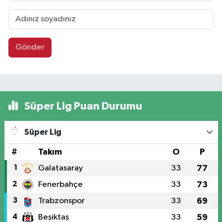
Gönder
Süper Lig Puan Durumu
Süper Lig
#
Takım
O
P
1
Galatasaray
33
77
2
Fenerbahçe
33
73
3
Trabzonspor
33
69
4
Beşiktaş
33
59