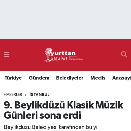
Nöbetçi Eczaneler
Hava Durumu
Namaz Vakitleri
Trafik Durumu
Türkiye
Gündem
Belediyeler
Meclis
Anasay
Süper Lig Puan Durumu ve Fikstür
HABERLER
İSTANBUL
Tüm Manşetler
9. Beylikdüzü Klasik Müzik
Son Dakika Haberleri
Günleri sona erdi
Haber Arşivi
Beylikdüzü Belediyesi tarafından bu yıl