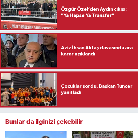
Özgür Özel’den Aydın çıkışı:
"Ya Hapse Ya Transfer"
Aziz İhsan Aktaş davasında ara
karar açıklandı
Çocuklar sordu, Başkan Tuncer
yanıtladı
Bunlar da ilginizi çekebilir