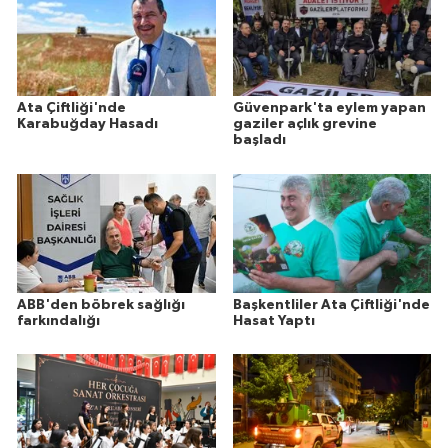
Ata Çiftliği'nde
Güvenpark'ta eylem yapan
Karabuğday Hasadı
gaziler açlık grevine
başladı
ABB'den böbrek sağlığı
Başkentliler Ata Çiftliği'nde
farkındalığı
Hasat Yaptı