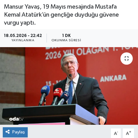
Mansur Yavaş, 19 Mayıs mesajında Mustafa
Kemal Atatürk’ün gençliğe duyduğu güvene
vurgu yaptı.
18.05.2026 - 22:42
1 DK
YAYINLANMA
OKUNMA SÜRESI
Paylaş
-
+
A
A