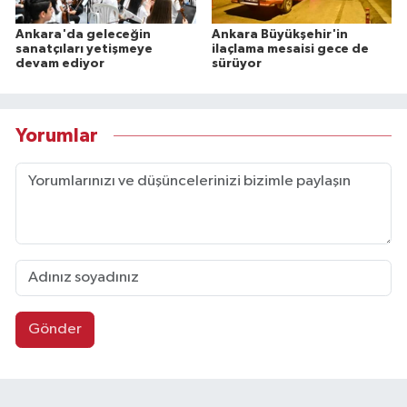
Ankara'da geleceğin
Ankara Büyükşehir'in
sanatçıları yetişmeye
ilaçlama mesaisi gece de
devam ediyor
sürüyor
Yorumlar
Gönder