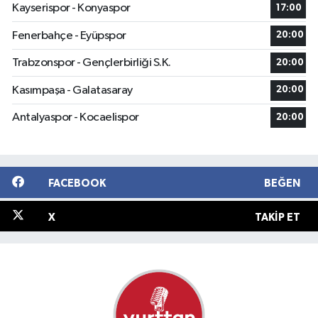
Kayserispor - Konyaspor
17:00
Fenerbahçe - Eyüpspor
20:00
Trabzonspor - Gençlerbirliği S.K.
20:00
Kasımpaşa - Galatasaray
20:00
Antalyaspor - Kocaelispor
20:00
FACEBOOK
BEĞEN
X
TAKIP ET