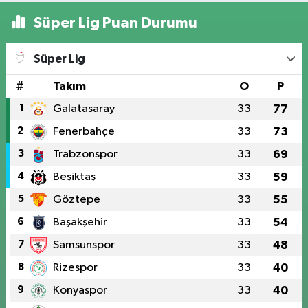
Süper Lig Puan Durumu
Süper Lig
#
Takım
O
P
1
Galatasaray
33
77
2
Fenerbahçe
33
73
3
Trabzonspor
33
69
4
Beşiktaş
33
59
5
Göztepe
33
55
6
Başakşehir
33
54
7
Samsunspor
33
48
8
Rizespor
33
40
9
Konyaspor
33
40