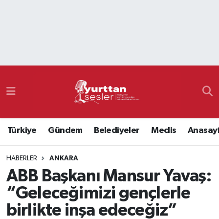
Nöbetçi Eczaneler
Hava Durumu
Namaz Vakitleri
Trafik Durumu
Türkiye
Gündem
Belediyeler
Meclis
Anasay
Süper Lig Puan Durumu ve Fikstür
HABERLER
ANKARA
Tüm Manşetler
ABB Başkanı Mansur Yavaş:
Son Dakika Haberleri
“Geleceğimizi gençlerle
birlikte inşa edeceğiz”
Haber Arşivi