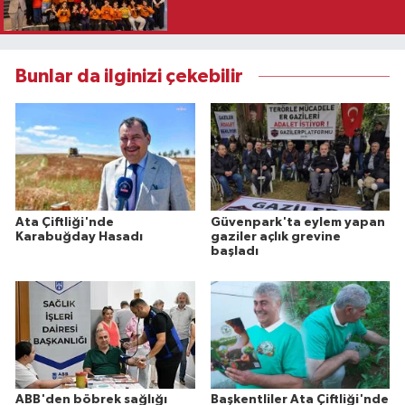
Bunlar da ilginizi çekebilir
Ata Çiftliği'nde
Güvenpark'ta eylem yapan
Karabuğday Hasadı
gaziler açlık grevine
başladı
ABB'den böbrek sağlığı
Başkentliler Ata Çiftliği'nde