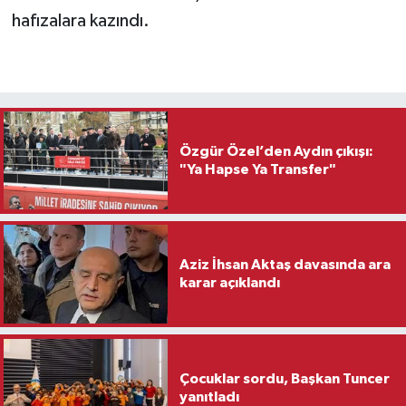
hafızalara kazındı.
Özgür Özel’den Aydın çıkışı:
"Ya Hapse Ya Transfer"
Aziz İhsan Aktaş davasında ara
karar açıklandı
Çocuklar sordu, Başkan Tuncer
yanıtladı