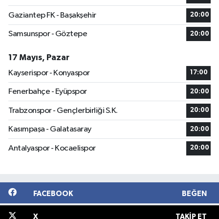
Gaziantep FK - Başakşehir
20:00
Samsunspor - Göztepe
20:00
17 Mayıs, Pazar
Kayserispor - Konyaspor
17:00
Fenerbahçe - Eyüpspor
20:00
Trabzonspor - Gençlerbirliği S.K.
20:00
Kasımpaşa - Galatasaray
20:00
Antalyaspor - Kocaelispor
20:00
FACEBOOK
BEĞEN
X
TAKIP ET