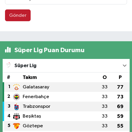
Gönder
Süper Lig Puan Durumu
Süper Lig
#
Takım
O
P
1
Galatasaray
33
77
2
Fenerbahçe
33
73
3
Trabzonspor
33
69
4
Beşiktaş
33
59
5
Göztepe
33
55