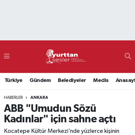
Nöbetçi Eczaneler
Hava Durumu
Namaz Vakitleri
Trafik Durumu
Türkiye
Gündem
Belediyeler
Meclis
Anasay
Süper Lig Puan Durumu ve Fikstür
HABERLER
ANKARA
Tüm Manşetler
ABB "Umudun Sözü
Son Dakika Haberleri
Kadınlar" için sahne açtı
Haber Arşivi
Kocatepe Kültür Merkezi’nde yüzlerce kişinin