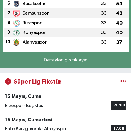
6
Başakşehir
33
54
7
Samsunspor
33
48
8
Rizespor
33
40
9
Konyaspor
33
40
10
Alanyaspor
33
37
Detaylar için tıklayın
Süper Lig Fikstür
15 Mayıs, Cuma
Rizespor - Beşiktaş
20:00
16 Mayıs, Cumartesi
Fatih Karagümrük - Alanyaspor
17:00