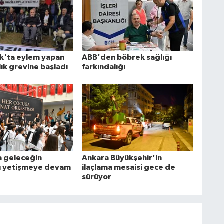
k'ta eylem yapan
ABB'den böbrek sağlığı
lık grevine başladı
farkındalığı
 geleceğin
Ankara Büyükşehir'in
rı yetişmeye devam
ilaçlama mesaisi gece de
sürüyor