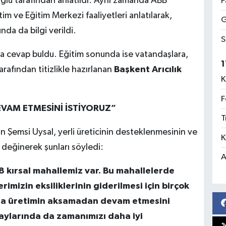
ğlu tarafından anlatıldı. Aynı zamanda ABB
F
im ve Eğitim Merkezi faaliyetleri anlatılarak,
G
nda da bilgi verildi.
S
na cevap buldu. Eğitim sonunda ise vatandaşlara,
1
rafından titizlikle hazırlanan
Başkent Arıcılık
K
F
VAM ETMESİNİ İSTİYORUZ”
T
n Şemsi Uysal, yerli üreticinin desteklenmesinin ve
K
 değinerek şunları söyledi:
A
 kırsal mahallemiz var. Bu mahallelerde
rimizin eksiliklerinin giderilmesi için birçok
lda üretimin aksamadan devam etmesini
 aylarında da zamanımızı daha iyi