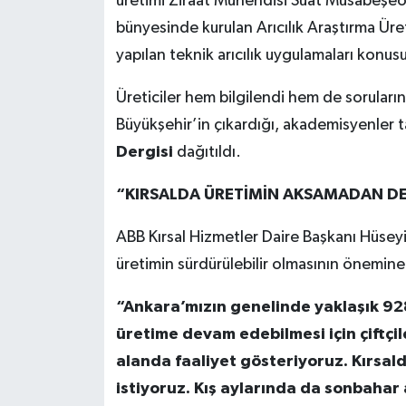
üretimi Ziraat Mühendisi Suat Musabeşeo
bünyesinde kurulan Arıcılık Araştırma Üret
yapılan teknik arıcılık uygulamaları konusu
Üreticiler hem bilgilendi hem de soruları
Büyükşehir’in çıkardığı, akademisyenler ta
Dergisi
dağıtıldı.
“KIRSALDA ÜRETİMİN AKSAMADAN DE
ABB Kırsal Hizmetler Daire Başkanı Hüseyi
üretimin sürdürülebilir olmasının önemine
“Ankara’mızın genelinde yaklaşık 928
üretime devam edebilmesi için çiftçile
alanda faaliyet gösteriyoruz. Kırsa
istiyoruz. Kış aylarında da sonbahar