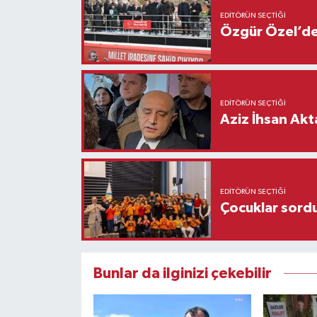
EDITÖRÜN SEÇTIĞI
Özgür Özel’den
EDITÖRÜN SEÇTIĞI
Aziz İhsan Akt
EDITÖRÜN SEÇTIĞI
Çocuklar sordu
Bunlar da ilginizi çekebilir