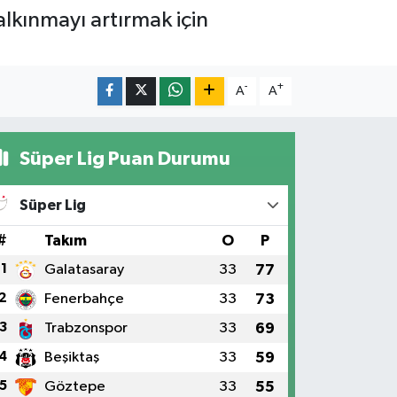
alkınmayı artırmak için
-
+
A
A
Süper Lig Puan Durumu
Süper Lig
#
Takım
O
P
1
Galatasaray
33
77
2
Fenerbahçe
33
73
3
Trabzonspor
33
69
4
Beşiktaş
33
59
5
Göztepe
33
55