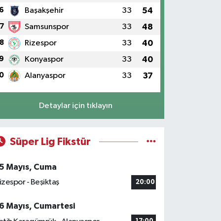
6
Başakşehir
33
54
7
Samsunspor
33
48
8
Rizespor
33
40
9
Konyaspor
33
40
0
Alanyaspor
33
37
Detaylar için tıklayın
Süper Lig Fikstür
5 Mayıs, Cuma
izespor - Beşiktaş
20:00
6 Mayıs, Cumartesi