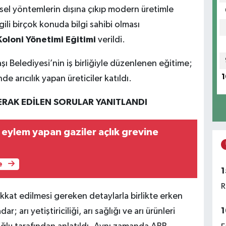
eksel yöntemlerin dışına çıkıp modern üretimle
ilgili birçok konuda bilgi sahibi olması
Koloni Yönetimi Eğitimi
verildi.
şı Belediyesi’nin iş birliğiyle düzenlenen eğitime;
1
 arıcılık yapan üreticiler katıldı.
ERAK EDİLEN SORULAR YANITLANDI
eylem yapan gaziler açlık grevine
e
1
R
kkat edilmesi gereken detaylarla birlikte erken
1
arı yetiştiriciliği, arı sağlığı ve arı ürünleri