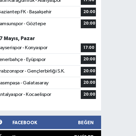
atih Karagümrük - Alanyaspor
17:00
aziantep FK - Başakşehir
20:00
amsunspor - Göztepe
20:00
7 Mayıs, Pazar
ayserispor - Konyaspor
17:00
enerbahçe - Eyüpspor
20:00
rabzonspor - Gençlerbirliği S.K.
20:00
asımpaşa - Galatasaray
20:00
ntalyaspor - Kocaelispor
20:00
FACEBOOK
BEĞEN