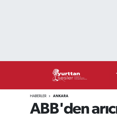
Nöbetçi Eczaneler
Hava Durumu
Namaz Vakitleri
Trafik Durumu
Süper Lig Puan Durumu ve Fikstür
Tüm Manşetler
HABERLER
ANKARA
Son Dakika Haberleri
ABB'den arıcı
Haber Arşivi