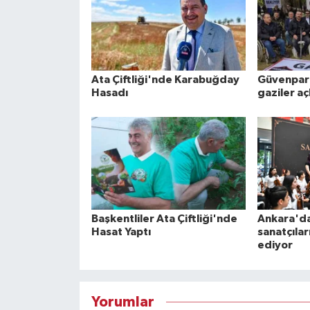
Ata Çiftliği'nde Karabuğday
Güvenpar
Hasadı
gaziler aç
Başkentliler Ata Çiftliği'nde
Ankara'da
Hasat Yaptı
sanatçıla
ediyor
Yorumlar