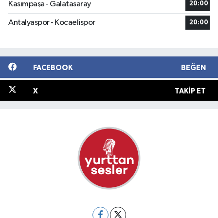
Kasımpaşa - Galatasaray
20:00
Antalyaspor - Kocaelispor
20:00
FACEBOOK
BEĞEN
X
TAKIP ET