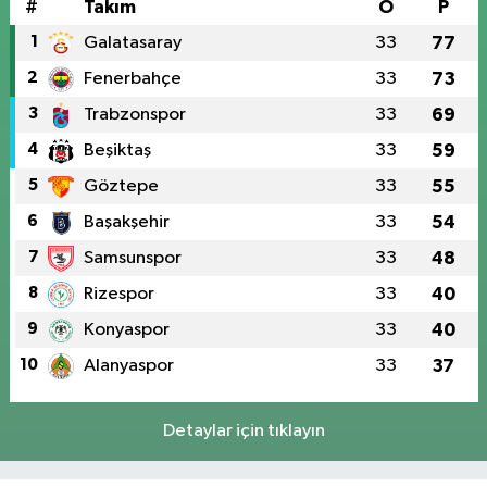
#
Takım
O
P
1
Galatasaray
33
77
2
Fenerbahçe
33
73
3
Trabzonspor
33
69
4
Beşiktaş
33
59
5
Göztepe
33
55
6
Başakşehir
33
54
7
Samsunspor
33
48
8
Rizespor
33
40
9
Konyaspor
33
40
10
Alanyaspor
33
37
Detaylar için tıklayın