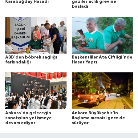
Karabuğday Hasadı
gaziler açlık grevine
başladı
ABB'den böbrek sağlığı
Başkentliler Ata Çiftliği'nde
farkındalığı
Hasat Yaptı
Ankara'da geleceğin
Ankara Büyükşehir'in
sanatçıları yetişmeye
ilaçlama mesaisi gece de
devam ediyor
sürüyor