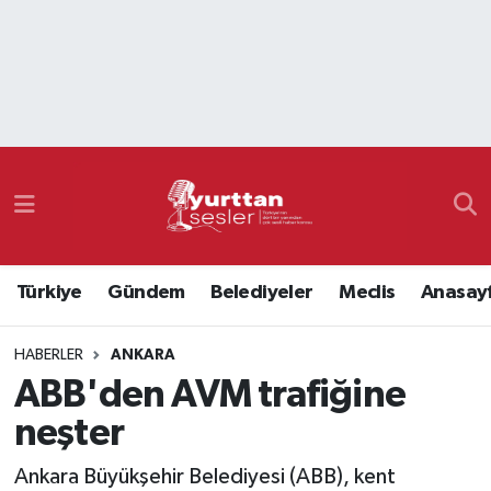
Nöbetçi Eczaneler
Hava Durumu
Namaz Vakitleri
Trafik Durumu
Türkiye
Gündem
Belediyeler
Meclis
Anasay
Süper Lig Puan Durumu ve Fikstür
HABERLER
ANKARA
Tüm Manşetler
ABB'den AVM trafiğine
Son Dakika Haberleri
neşter
Haber Arşivi
Ankara Büyükşehir Belediyesi (ABB), kent