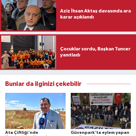
Aziz İhsan Aktaş davasında ara
karar açıklandı
Çocuklar sordu, Başkan Tuncer
yanıtladı
Bunlar da ilginizi çekebilir
Ata Çiftliği'nde
Güvenpark'ta eylem yapan