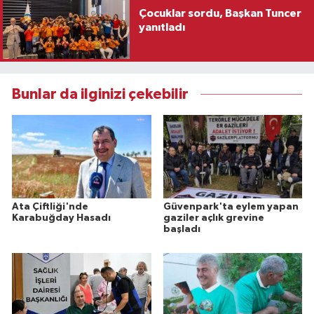
Çocuklar sordu, Başkan Tuncer
yanıtladı
Bunlar da ilginizi çekebilir
Ata Çiftliği'nde
Güvenpark'ta eylem yapan
Karabuğday Hasadı
gaziler açlık grevine
başladı