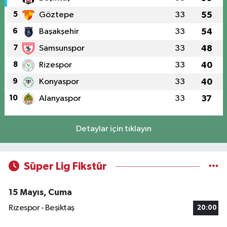
5
Göztepe
33
55
6
Başakşehir
33
54
7
Samsunspor
33
48
8
Rizespor
33
40
9
Konyaspor
33
40
10
Alanyaspor
33
37
Detaylar için tıklayın
Süper Lig Fikstür
15 Mayıs, Cuma
Rizespor - Beşiktaş
20:00