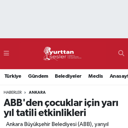
Nöbetçi Eczaneler
Hava Durumu
Namaz Vakitleri
Trafik Durumu
Türkiye
Gündem
Belediyeler
Meclis
Anasay
Süper Lig Puan Durumu ve Fikstür
HABERLER
ANKARA
Tüm Manşetler
ABB'den çocuklar için yarı
Son Dakika Haberleri
yıl tatili etkinlikleri
Haber Arşivi
Ankara Büyükşehir Belediyesi (ABB), yarıyıl