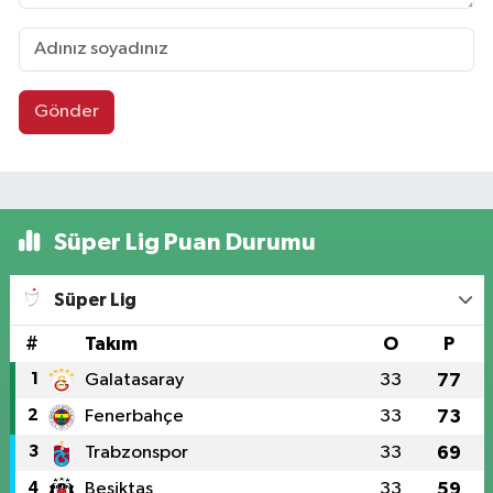
Gönder
Süper Lig Puan Durumu
Süper Lig
#
Takım
O
P
1
Galatasaray
33
77
2
Fenerbahçe
33
73
3
Trabzonspor
33
69
4
Beşiktaş
33
59