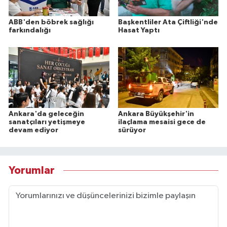
ABB'den böbrek sağlığı
Başkentliler Ata Çiftliği'nde
farkındalığı
Hasat Yaptı
Ankara'da geleceğin
Ankara Büyükşehir'in
sanatçıları yetişmeye
ilaçlama mesaisi gece de
devam ediyor
sürüyor
Yorumlar