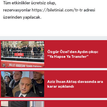
Tüm etkinlikler ücretsiz olup,
rezervasyonlar
https://biletinial.com/tr-tr
adresi
üzerinden yapılacak.
Özgür Özel’den Aydın çıkışı:
"Ya Hapse Ya Transfer"
Aziz İhsan Aktaş davasında ara
karar açıklandı