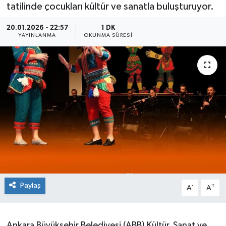
tatilinde çocukları kültür ve sanatla buluşturuyor.
20.01.2026 - 22:57
1 DK
YAYINLANMA
OKUNMA SÜRESI
Paylaş
-
+
A
A
Ankara Büyükşehir Belediyesi (ABB) Kültür, Sanat ve