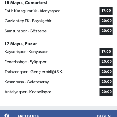
16 Mayıs, Cumartesi
Fatih Karagümrük - Alanyaspor
17:00
Gaziantep FK - Başakşehir
20:00
Samsunspor - Göztepe
20:00
17 Mayıs, Pazar
Kayserispor - Konyaspor
17:00
Fenerbahçe - Eyüpspor
20:00
Trabzonspor - Gençlerbirliği S.K.
20:00
Kasımpaşa - Galatasaray
20:00
Antalyaspor - Kocaelispor
20:00
FACEBOOK
BEĞEN