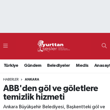
Nöbetçi Eczaneler
Hava Durumu
Namaz Vakitleri
Trafik Durumu
Türkiye
Gündem
Belediyeler
Meclis
Anasay
Süper Lig Puan Durumu ve Fikstür
HABERLER
ANKARA
Tüm Manşetler
ABB'den göl ve göletlere
Son Dakika Haberleri
temizlik hizmeti
Haber Arşivi
Ankara Büyükşehir Belediyesi, Başkentteki göl ve