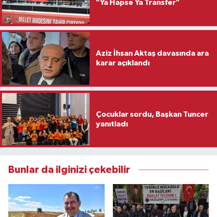
"Ya Hapse Ya Transfer"
Aziz İhsan Aktaş davasında ara
karar açıklandı
Çocuklar sordu, Başkan Tuncer
yanıtladı
Bunlar da ilginizi çekebilir