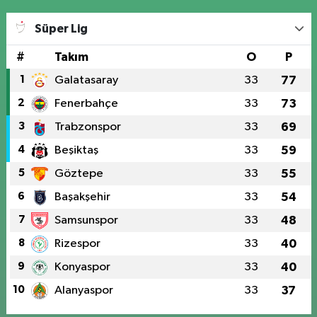
Süper Lig
#
Takım
O
P
1
Galatasaray
33
77
2
Fenerbahçe
33
73
3
Trabzonspor
33
69
4
Beşiktaş
33
59
5
Göztepe
33
55
6
Başakşehir
33
54
7
Samsunspor
33
48
8
Rizespor
33
40
9
Konyaspor
33
40
10
Alanyaspor
33
37