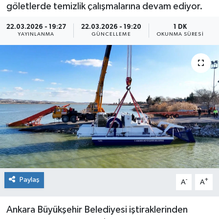
göletlerde temizlik çalışmalarına devam ediyor.
22.03.2026 - 19:27
22.03.2026 - 19:20
1 DK
YAYINLANMA
GÜNCELLEME
OKUNMA SÜRESI
Paylaş
-
+
A
A
Ankara Büyükşehir Belediyesi iştiraklerinden