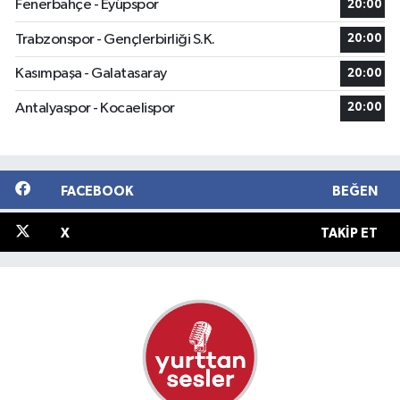
Fenerbahçe - Eyüpspor
20:00
Trabzonspor - Gençlerbirliği S.K.
20:00
Kasımpaşa - Galatasaray
20:00
Antalyaspor - Kocaelispor
20:00
FACEBOOK
BEĞEN
X
TAKIP ET