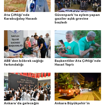
Ata Çiftliği'nde
Güvenpark'ta eylem yapan
Karabuğday Hasadı
gaziler açlık grevine
başladı
ABB'den böbrek sağlığı
Başkentliler Ata Çiftliği'nde
farkındalığı
Hasat Yaptı
Ankara'da geleceğin
Ankara Büyükşehir'in