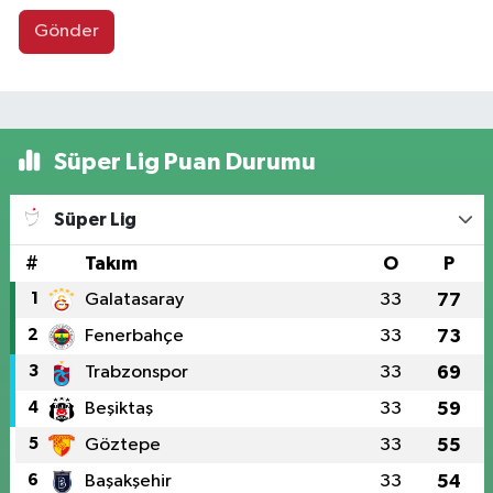
Gönder
Süper Lig Puan Durumu
Süper Lig
#
Takım
O
P
1
Galatasaray
33
77
2
Fenerbahçe
33
73
3
Trabzonspor
33
69
4
Beşiktaş
33
59
5
Göztepe
33
55
6
Başakşehir
33
54