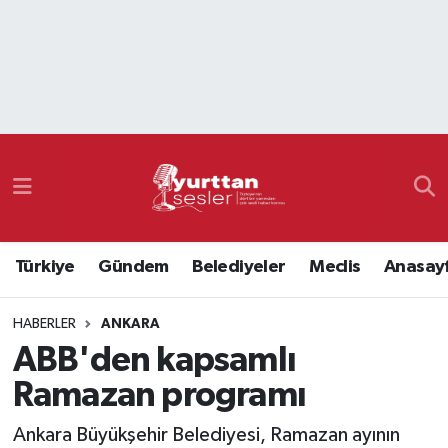
Nöbetçi Eczaneler
Hava Durumu
Namaz Vakitleri
Trafik Durumu
Türkiye
Gündem
Belediyeler
Meclis
Anasay
Süper Lig Puan Durumu ve Fikstür
HABERLER
ANKARA
Tüm Manşetler
ABB'den kapsamlı
Son Dakika Haberleri
Ramazan programı
Haber Arşivi
Ankara Büyükşehir Belediyesi, Ramazan ayının