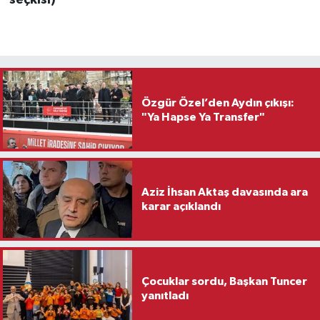
seçkisi)
Özgür Özel’den Aydın çıkışı:
"Ya Hapse Ya Transfer"
Aziz İhsan Aktaş davasında ara
karar açıklandı
Çocuklar sordu, Başkan Tuncer
yanıtladı