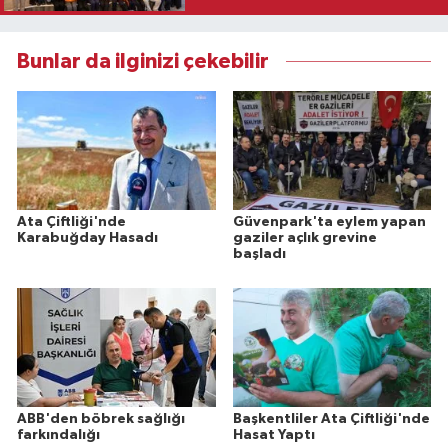
Bunlar da ilginizi çekebilir
Ata Çiftliği'nde
Güvenpark'ta eylem yapan
Karabuğday Hasadı
gaziler açlık grevine
başladı
ABB'den böbrek sağlığı
Başkentliler Ata Çiftliği'nde
farkındalığı
Hasat Yaptı