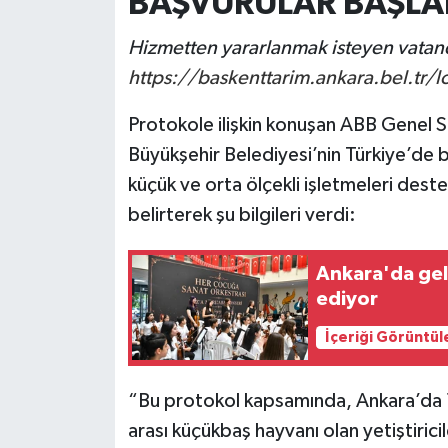
BAŞVURULAR BAŞLA
Hizmetten yararlanmak isteyen vatand
https://baskenttarim.ankara.bel.tr/l
Protokole ilişkin konuşan ABB Genel 
Büyükşehir Belediyesi’nin Türkiye’de bi
küçük ve orta ölçekli işletmeleri dest
belirterek şu bilgileri verdi:
Ankara'da gel
ediyor
İçeriği Görüntül
“Bu protokol kapsamında, Ankara’da 
arası küçükbaş hayvanı olan yetiştiricil