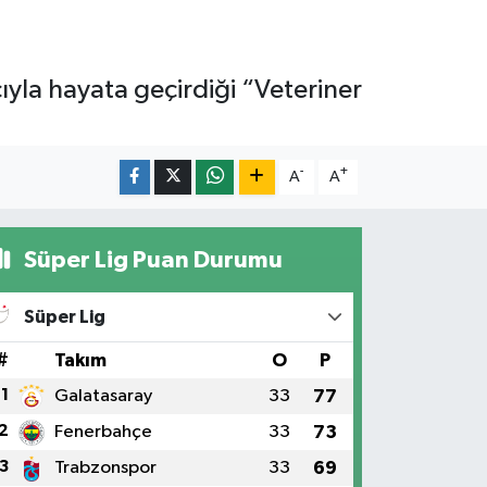
yla hayata geçirdiği “Veteriner
-
+
A
A
Süper Lig Puan Durumu
Süper Lig
#
Takım
O
P
1
Galatasaray
33
77
2
Fenerbahçe
33
73
3
Trabzonspor
33
69