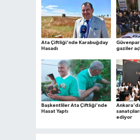
Ata Çiftliği'nde Karabuğday
Güvenpar
Hasadı
gaziler aç
Başkentliler Ata Çiftliği'nde
Ankara'da
Hasat Yaptı
sanatçıla
ediyor