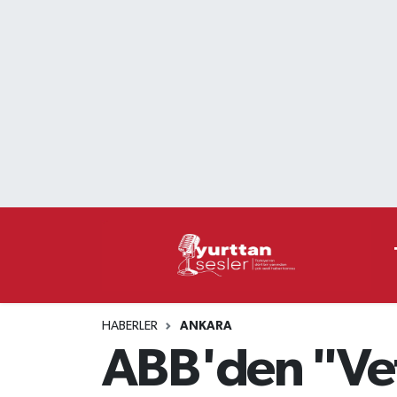
Nöbetçi Eczaneler
Hava Durumu
Namaz Vakitleri
Trafik Durumu
Süper Lig Puan Durumu ve Fikstür
Tüm Manşetler
HABERLER
ANKARA
Son Dakika Haberleri
ABB'den "Vet
Haber Arşivi