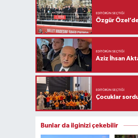
EDITÖRÜN SEÇTIĞI
Özgür Özel’den
EDITÖRÜN SEÇTIĞI
Aziz İhsan Akt
EDITÖRÜN SEÇTIĞI
Çocuklar sordu
Bunlar da ilginizi çekebilir