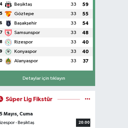
4
Beşiktaş
33
59
5
Göztepe
33
55
6
Başakşehir
33
54
7
Samsunspor
33
48
8
Rizespor
33
40
9
Konyaspor
33
40
0
Alanyaspor
33
37
Detaylar için tıklayın
Süper Lig Fikstür
5 Mayıs, Cuma
izespor - Beşiktaş
20:00