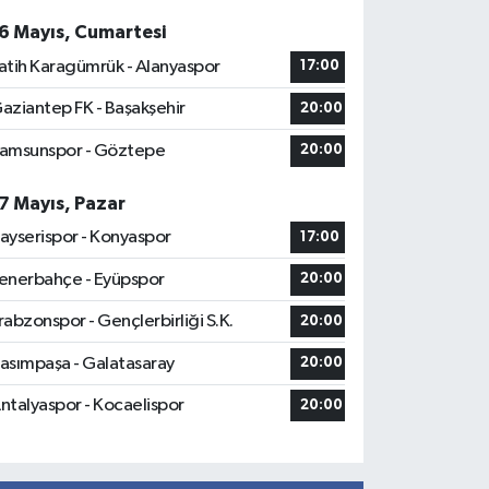
6 Mayıs, Cumartesi
atih Karagümrük - Alanyaspor
17:00
aziantep FK - Başakşehir
20:00
amsunspor - Göztepe
20:00
7 Mayıs, Pazar
ayserispor - Konyaspor
17:00
enerbahçe - Eyüpspor
20:00
rabzonspor - Gençlerbirliği S.K.
20:00
asımpaşa - Galatasaray
20:00
ntalyaspor - Kocaelispor
20:00