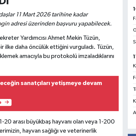
DI
1
aşlar 11 Mart 2026 tarihine kadar
F
ogin
adresi üzerinden başvuru yapabilecek.
G
Sekreter Yardımcısı Ahmet Mekin Tüzün,
S
r ilke daha öncülük ettiğini vurguladı. Tüzün,
eklemek amacıyla bu protokolü imzaladıklarını
1
K
F
eceğin sanatçıları yetişmeye devam
T
K
e
A
1-20 arası büyükbaş hayvanı olan veya 1-200
erimizin, hayvan sağlığı ve veterinerlik