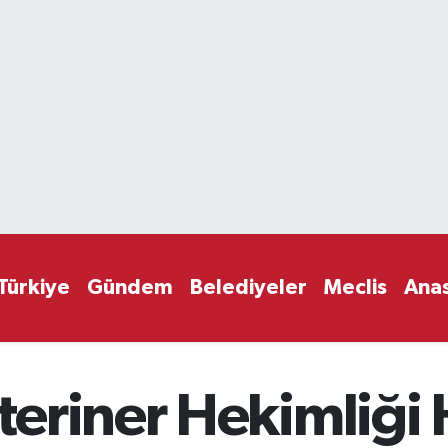
Türkiye
Gündem
Belediyeler
Meclis
Ana
eriner Hekimliği