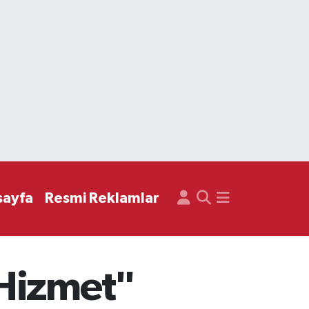
sayfa
Resmi Reklamlar
 Hizmet"