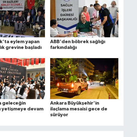
k'ta eylem yapan
ABB'den böbrek sağlığı
lık grevine başladı
farkındalığı
 geleceğin
Ankara Büyükşehir'in
rı yetişmeye devam
ilaçlama mesaisi gece de
sürüyor