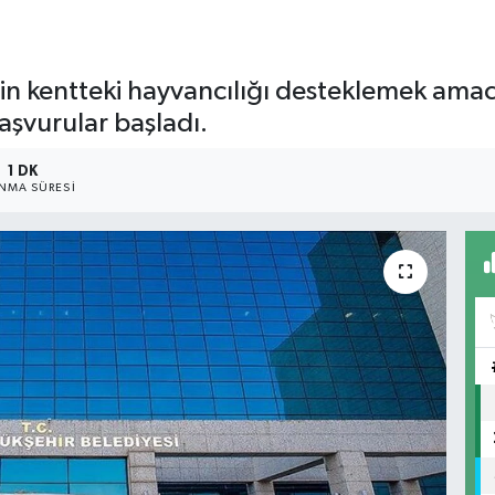
in kentteki hayvancılığı desteklemek amacı
başvurular başladı.
1 DK
NMA SÜRESI