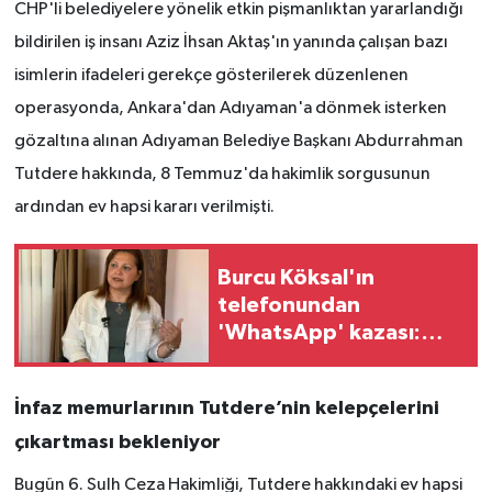
CHP'li belediyelere yönelik etkin pişmanlıktan yararlandığı
bildirilen iş insanı Aziz İhsan Aktaş'ın yanında çalışan bazı
isimlerin ifadeleri gerekçe gösterilerek düzenlenen
operasyonda, Ankara'dan Adıyaman'a dönmek isterken
gözaltına alınan Adıyaman Belediye Başkanı Abdurrahman
Tutdere hakkında, 8 Temmuz'da hakimlik sorgusunun
ardından ev hapsi kararı verilmişti.
Burcu Köksal'ın
telefonundan
'WhatsApp' kazası:
Torpil ve kadro ricaları
deşifre oldu
İnfaz memurlarının Tutdere’nin kelepçelerini
çıkartması bekleniyor
Bugün 6. Sulh Ceza Hakimliği, Tutdere hakkındaki ev hapsi