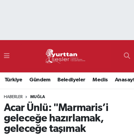
Nöbetçi Eczaneler
Hava Durumu
Namaz Vakitleri
Trafik Durumu
Türkiye
Gündem
Belediyeler
Meclis
Anasay
Süper Lig Puan Durumu ve Fikstür
HABERLER
MUĞLA
Tüm Manşetler
Acar Ünlü: "Marmaris’i
Son Dakika Haberleri
geleceğe hazırlamak,
geleceğe taşımak
Haber Arşivi