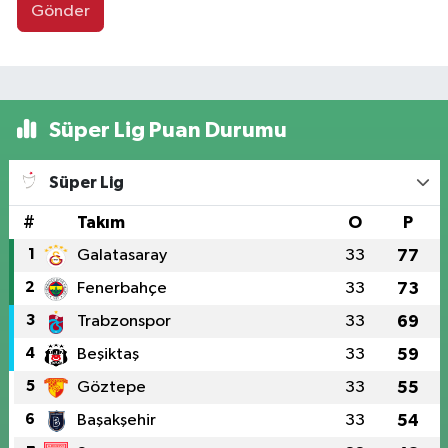
Gönder
Süper Lig Puan Durumu
Süper Lig
#
Takım
O
P
1
Galatasaray
33
77
2
Fenerbahçe
33
73
3
Trabzonspor
33
69
4
Beşiktaş
33
59
5
Göztepe
33
55
6
Başakşehir
33
54