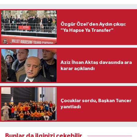
Özgür Özel’den Aydın çıkışı:
"Ya Hapse Ya Transfer"
Aziz İhsan Aktaş davasında ara
karar açıklandı
Çocuklar sordu, Başkan Tuncer
yanıtladı
Bunlar da ilginizi çekebilir