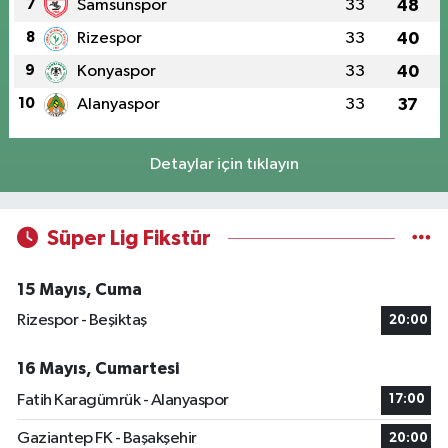
7
Samsunspor
33
48
8
Rizespor
33
40
9
Konyaspor
33
40
10
Alanyaspor
33
37
Detaylar için tıklayın
Süper Lig Fikstür
15 Mayıs, Cuma
Rizespor - Beşiktaş
20:00
16 Mayıs, Cumartesi
Fatih Karagümrük - Alanyaspor
17:00
Gaziantep FK - Başakşehir
20:00