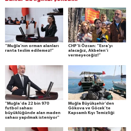
“Muğla’nın orman alanları
CHP'li Özcan: “Esra’yı
ranta teslim edilemez!”
alacağız, Akbelen’i
vermeyeceğiz!”
"Muğla'da 22 bin 970
Muğla Büyükşehir’den
futbol sahası
Gökova ve Göcek’te
büyüklüğünde alan maden
Kapsamlı Kıyı Temizliği
sahası yapılmak isteniyor"