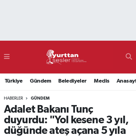
Nöbetçi Eczaneler
Hava Durumu
Namaz Vakitleri
Trafik Durumu
Türkiye
Gündem
Belediyeler
Meclis
Anasay
Süper Lig Puan Durumu ve Fikstür
HABERLER
GÜNDEM
Tüm Manşetler
Adalet Bakanı Tunç
Son Dakika Haberleri
duyurdu: "Yol kesene 3 yıl,
düğünde ateş açana 5 yıla
Haber Arşivi