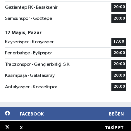
Gaziantep FK - Başakşehir
20:00
Samsunspor - Göztepe
20:00
17 Mayıs, Pazar
Kayserispor - Konyaspor
17:00
Fenerbahçe - Eyüpspor
20:00
Trabzonspor - Gençlerbirliği S.K.
20:00
Kasımpaşa - Galatasaray
20:00
Antalyaspor - Kocaelispor
20:00
FACEBOOK
BEĞEN
X
TAKIP ET