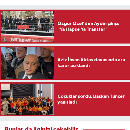
Özgür Özel’den Aydın çıkışı:
"Ya Hapse Ya Transfer"
Aziz İhsan Aktaş davasında ara
karar açıklandı
Çocuklar sordu, Başkan Tuncer
yanıtladı
Bunlar da ilginizi çekebilir