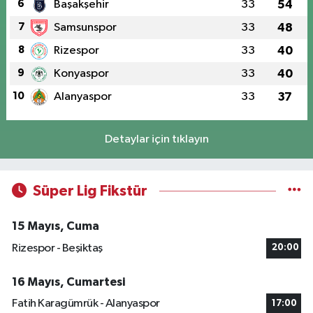
6
Başakşehir
33
54
7
Samsunspor
33
48
8
Rizespor
33
40
9
Konyaspor
33
40
10
Alanyaspor
33
37
Detaylar için tıklayın
Süper Lig Fikstür
15 Mayıs, Cuma
Rizespor - Beşiktaş
20:00
16 Mayıs, Cumartesi
Fatih Karagümrük - Alanyaspor
17:00