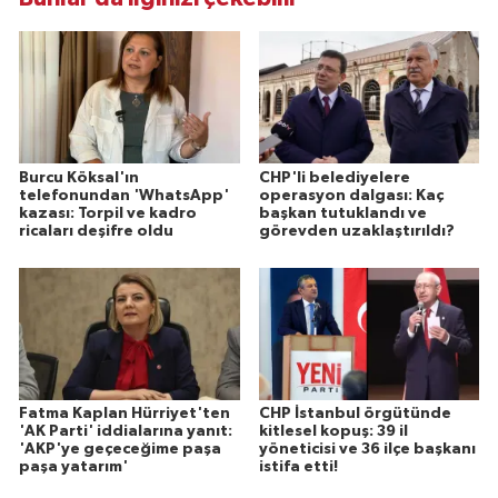
Burcu Köksal'ın
CHP'li belediyelere
telefonundan 'WhatsApp'
operasyon dalgası: Kaç
kazası: Torpil ve kadro
başkan tutuklandı ve
ricaları deşifre oldu
görevden uzaklaştırıldı?
Fatma Kaplan Hürriyet'ten
CHP İstanbul örgütünde
'AK Parti' iddialarına yanıt:
kitlesel kopuş: 39 il
'AKP'ye geçeceğime paşa
yöneticisi ve 36 ilçe başkanı
paşa yatarım'
istifa etti!