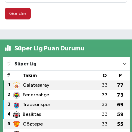
Gönder
Süper Lig Puan Durumu
Süper Lig
#
Takım
O
P
1
Galatasaray
33
77
2
Fenerbahçe
33
73
3
Trabzonspor
33
69
4
Beşiktaş
33
59
5
Göztepe
33
55