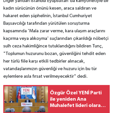
Diğer yandan İstanbul Eyüpsultan'da kamyonetiyle bir
kadın sürücünün önünü kesen, araca saldıran ve
hakaret eden şüphelinin, İstanbul Cumhuriyet
Başsavcılığı tarafından yürütülen soruşturma
kapsamında 'Mala zarar verme, kara ulaşım araçlarını
kaçırma veya alıkoyma' suçlarından çıkarıldığı nöbetçi
sulh ceza hakimliğince tutuklandığını bildiren Tunç,
"Toplumun huzurunu bozan, güvenliğini tehdit eden
her türlü fiile karşı etkili tedbirler alınacak,
vatandaşlarımızın güvenliği ve huzuru için bu tür
eylemlere asla fırsat verilmeyecektir" dedi.
Özgür Özel YENİ Parti
ile yeniden Ana
Muhalefet lideri olarak
Meclis'te: Heyecanlıyız,