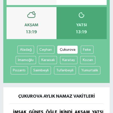
AKŞAM
YATSI
13:19
13:19
Aladağ
Ceyhan
Çukurova
Feke
İmamoğlu
Karaisalı
Karataş
Kozan
Pozantı
Saimbeyli
Tufanbeyli
Yumurtalık
ÇUKUROVA AYLIK NAMAZ VAKITLERI
İMSAK
GÜNEŞ
ÖĞLE
İKINDI
AKŞAM
YATSI