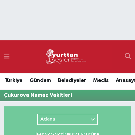
Nöbetçi Eczaneler
Hava Durumu
Namaz Vakitleri
Trafik Durumu
Türkiye
Gündem
Belediyeler
Meclis
Anasay
Süper Lig Puan Durumu ve Fikstür
Çukurova Namaz Vakitleri
Tüm Manşetler
Son Dakika Haberleri
Adana
Haber Arşivi