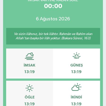
İMSAK VAKTİNE KALAN SÜRE
00:00
6 Ağustos 2026
Ve sizin ilâhınız, bir tek ilâhtır. Rahmân ve Rahîm olan
Allah’tan başka bir ilâh yoktur. (Bakara Sûresi, 163)
İMSAK
GÜNEŞ
13:19
13:19
ÖĞLE
İKINDI
13:19
13:19