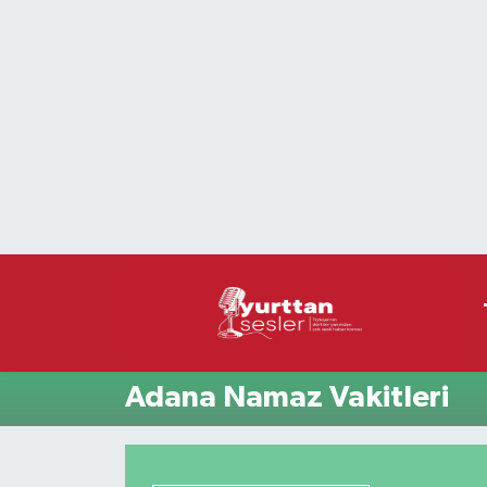
Nöbetçi Eczaneler
Hava Durumu
Namaz Vakitleri
Trafik Durumu
Süper Lig Puan Durumu ve Fikstür
Tüm Manşetler
Adana Namaz Vakitleri
Son Dakika Haberleri
Haber Arşivi