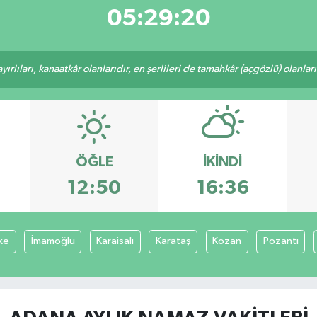
05:29:20
rlıları, kanaatkâr olanlarıdır, en şerlileri de tamahkâr (açgözlü) olanlarıd
ÖĞLE
İKINDI
12:50
16:36
ke
İmamoğlu
Karaisalı
Karataş
Kozan
Pozantı