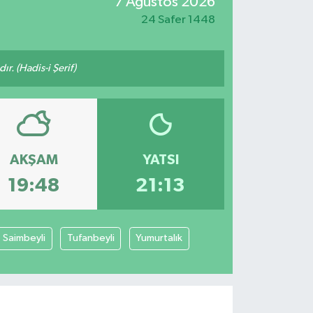
7 Ağustos 2026
24 Safer 1448
ır. (Hadis-i Şerif)
AKŞAM
YATSI
19:48
21:13
Saimbeyli
Tufanbeyli
Yumurtalık