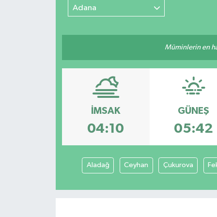
Adana
Müminlerin en hayı
İMSAK
GÜNEŞ
04:10
05:42
Aladağ
Ceyhan
Çukurova
Fe