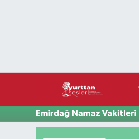
Nöbetçi Eczaneler
Hava Durumu
Namaz Vakitleri
Trafik Durumu
Süper Lig Puan Durumu ve Fikstür
Tüm Manşetler
Emirdağ Namaz Vakitleri
Son Dakika Haberleri
Haber Arşivi