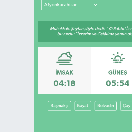
Afyonkarahisar
Muhakkak, Şeytan şöyle dedi: "Yâ Rabbi! İzze
buyurdu: "İzzetim ve Celâlime yemin ols
İMSAK
GÜNEŞ
04:18
05:54
Başmakçı
Bayat
Bolvadin
Çay