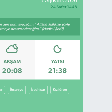
7 Ağustos 2026
24 Safer 1448
an geri durmayacağım." Allâhü Teâlâ ise şöyle
fetmeye devam edeceğim." (Hadis-i Şerif)
AKŞAM
YATSI
20:08
21:38
ar
İhsaniye
İscehisar
Kızılören