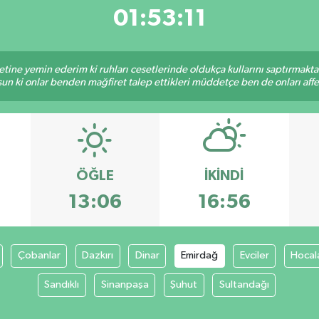
01:53:11
tine yemin ederim ki ruhları cesetlerinde oldukça kullarını saptırmakt
un ki onlar benden mağfiret talep ettikleri müddetçe ben de onları af
ÖĞLE
İKINDI
13:06
16:56
Çobanlar
Dazkırı
Dinar
Emirdağ
Evciler
Hocal
Sandıklı
Sinanpaşa
Şuhut
Sultandağı