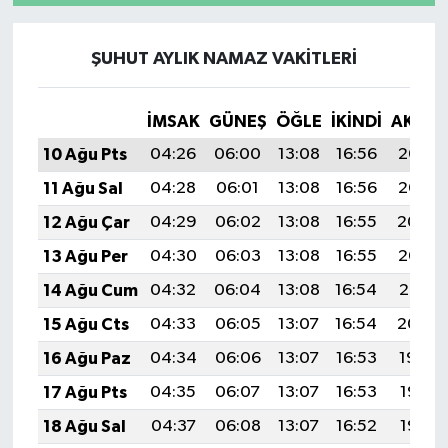
ŞUHUT AYLIK NAMAZ VAKITLERI
İMSAK
GÜNEŞ
ÖĞLE
İKINDI
AKŞA
10 Ağu Pts
04:26
06:00
13:08
16:56
20:06
11 Ağu Sal
04:28
06:01
13:08
16:56
20:05
12 Ağu Çar
04:29
06:02
13:08
16:55
20:04
13 Ağu Per
04:30
06:03
13:08
16:55
20:03
14 Ağu Cum
04:32
06:04
13:08
16:54
20:01
15 Ağu Cts
04:33
06:05
13:07
16:54
20:00
16 Ağu Paz
04:34
06:06
13:07
16:53
19:59
17 Ağu Pts
04:35
06:07
13:07
16:53
19:58
18 Ağu Sal
04:37
06:08
13:07
16:52
19:56