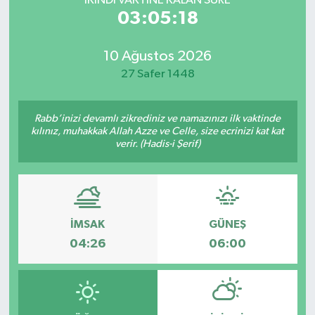
İKINDI VAKTİNE KALAN SÜRE
03:05:18
10 Ağustos 2026
27 Safer 1448
Rabb’inizi devamlı zikrediniz ve namazınızı ilk vaktinde
kılınız, muhakkak Allah Azze ve Celle, size ecrinizi kat kat
verir. (Hadis-i Şerif)
İMSAK
GÜNEŞ
04:26
06:00