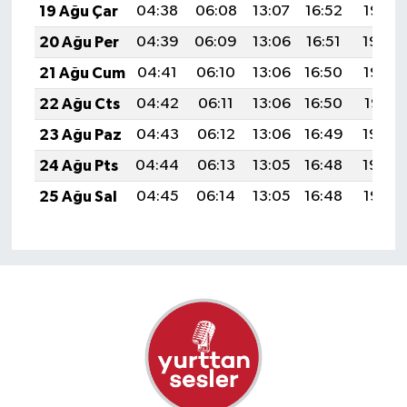
19 Ağu Çar
04:38
06:08
13:07
16:52
19:55
20 Ağu Per
04:39
06:09
13:06
16:51
19:54
21 Ağu Cum
04:41
06:10
13:06
16:50
19:52
22 Ağu Cts
04:42
06:11
13:06
16:50
19:51
23 Ağu Paz
04:43
06:12
13:06
16:49
19:49
24 Ağu Pts
04:44
06:13
13:05
16:48
19:48
25 Ağu Sal
04:45
06:14
13:05
16:48
19:47