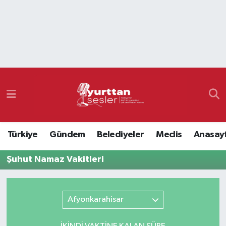
Nöbetçi Eczaneler
Hava Durumu
Namaz Vakitleri
Trafik Durumu
Türkiye
Gündem
Belediyeler
Meclis
Anasay
Süper Lig Puan Durumu ve Fikstür
Şuhut Namaz Vakitleri
Tüm Manşetler
Son Dakika Haberleri
Afyonkarahisar
Haber Arşivi