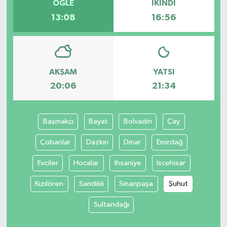
ÖĞLE
İKINDI
13:08
16:56
AKŞAM
YATSI
20:06
21:34
Başmakçı
Bayat
Bolvadin
Çay
Çobanlar
Dazkırı
Dinar
Emirdağ
Evciler
Hocalar
İhsaniye
İscehisar
Kızılören
Sandıklı
Sinanpaşa
Şuhut
Sultandağı