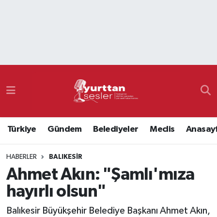
Nöbetçi Eczaneler
Hava Durumu
Namaz Vakitleri
Trafik Durumu
Türkiye
Gündem
Belediyeler
Meclis
Anasay
Süper Lig Puan Durumu ve Fikstür
HABERLER
BALIKESIR
Tüm Manşetler
Ahmet Akın: "Şamlı'mıza
Son Dakika Haberleri
hayırlı olsun"
Haber Arşivi
Balıkesir Büyükşehir Belediye Başkanı Ahmet Akın,