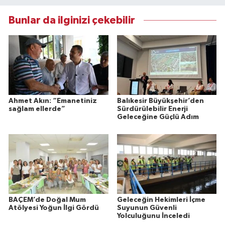
Bunlar da ilginizi çekebilir
Ahmet Akın: “Emanetiniz
Balıkesir Büyükşehir’den
sağlam ellerde”
Sürdürülebilir Enerji
Geleceğine Güçlü Adım
BAÇEM’de Doğal Mum
Geleceğin Hekimleri İçme
Atölyesi Yoğun İlgi Gördü
Suyunun Güvenli
Yolculuğunu İnceledi