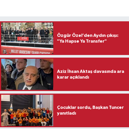
Özgür Özel’den Aydın çıkışı:
"Ya Hapse Ya Transfer"
Aziz İhsan Aktaş davasında ara
karar açıklandı
Çocuklar sordu, Başkan Tuncer
yanıtladı