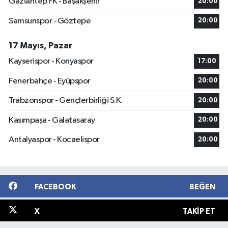
Gaziantep FK - Başakşehir
20:00
Samsunspor - Göztepe
20:00
17 Mayıs, Pazar
Kayserispor - Konyaspor
17:00
Fenerbahçe - Eyüpspor
20:00
Trabzonspor - Gençlerbirliği S.K.
20:00
Kasımpaşa - Galatasaray
20:00
Antalyaspor - Kocaelispor
20:00
FACEBOOK
BEĞEN
X
TAKIP ET