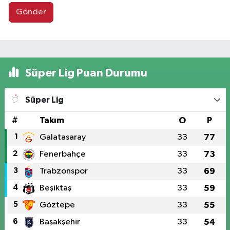
Gönder
Süper Lig Puan Durumu
Süper Lig
#
Takım
O
P
1
Galatasaray
33
77
2
Fenerbahçe
33
73
3
Trabzonspor
33
69
4
Beşiktaş
33
59
5
Göztepe
33
55
6
Başakşehir
33
54