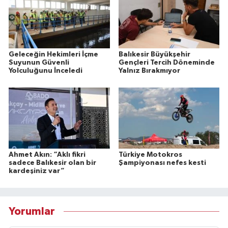
Geleceğin Hekimleri İçme
Balıkesir Büyükşehir
Suyunun Güvenli
Gençleri Tercih Döneminde
Yolculuğunu İnceledi
Yalnız Bırakmıyor
Ahmet Akın: “Aklı fikri
Türkiye Motokros
sadece Balıkesir olan bir
Şampiyonası nefes kesti
kardeşiniz var”
Yorumlar