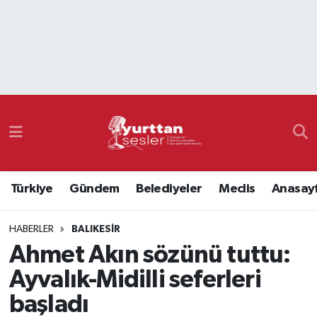
Nöbetçi Eczaneler
Hava Durumu
Namaz Vakitleri
Trafik Durumu
Türkiye
Gündem
Belediyeler
Meclis
Anasay
Süper Lig Puan Durumu ve Fikstür
HABERLER
BALIKESIR
Tüm Manşetler
Ahmet Akın sözünü tuttu:
Son Dakika Haberleri
Ayvalık-Midilli seferleri
başladı
Haber Arşivi