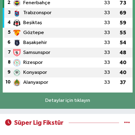
2
Fenerbahçe
33
73
3
Trabzonspor
33
69
4
Beşiktaş
33
59
5
Göztepe
33
55
6
Başakşehir
33
54
7
Samsunspor
33
48
8
Rizespor
33
40
9
Konyaspor
33
40
10
Alanyaspor
33
37
Detaylar için tıklayın
Süper Lig Fikstür