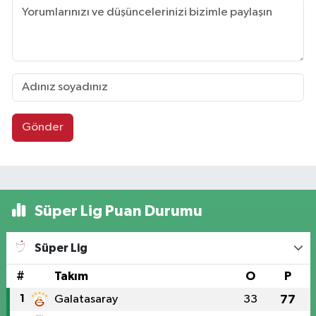
Gönder
Süper Lig Puan Durumu
Süper Lig
#
Takım
O
P
1
Galatasaray
33
77