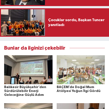
Çocuklar sordu, Başkan Tuncer
yanıtladı
Bunlar da ilginizi çekebilir
Balıkesir Büyükşehir’den
BAÇEM’de Doğal Mum
Sürdürülebilir Enerji
Atölyesi Yoğun İlgi Gördü
Geleceğine Güçlü Adım