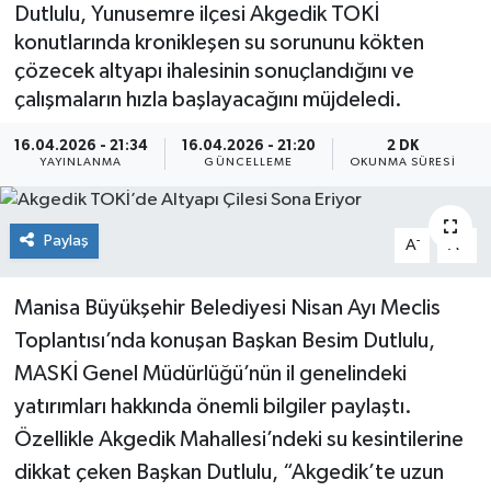
Dutlulu, Yunusemre ilçesi Akgedik TOKİ
konutlarında kronikleşen su sorununu kökten
çözecek altyapı ihalesinin sonuçlandığını ve
çalışmaların hızla başlayacağını müjdeledi.
16.04.2026 - 21:34
16.04.2026 - 21:20
2 DK
YAYINLANMA
GÜNCELLEME
OKUNMA SÜRESI
Paylaş
-
+
A
A
Manisa Büyükşehir Belediyesi Nisan Ayı Meclis
Toplantısı’nda konuşan Başkan Besim Dutlulu,
MASKİ Genel Müdürlüğü’nün il genelindeki
yatırımları hakkında önemli bilgiler paylaştı.
Özellikle Akgedik Mahallesi’ndeki su kesintilerine
dikkat çeken Başkan Dutlulu, “Akgedik’te uzun