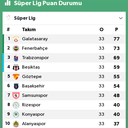
Süper Lig Puan Durumu
Süper Lig
#
Takım
O
P
1
Galatasaray
33
77
2
Fenerbahçe
33
73
3
Trabzonspor
33
69
4
Beşiktaş
33
59
5
Göztepe
33
55
6
Başakşehir
33
54
7
Samsunspor
33
48
8
Rizespor
33
40
9
Konyaspor
33
40
10
Alanyaspor
33
37