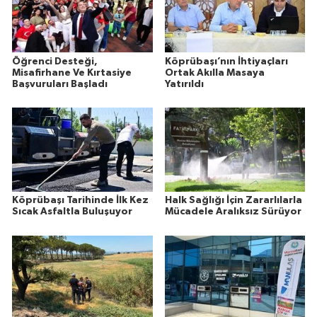
Öğrenci Desteği,
Köprübaşı’nın İhtiyaçları
Misafirhane Ve Kırtasiye
Ortak Akılla Masaya
Başvuruları Başladı
Yatırıldı
Köprübaşı Tarihinde İlk Kez
Halk Sağlığı İçin Zararlılarla
Sıcak Asfaltla Buluşuyor
Mücadele Aralıksız Sürüyor