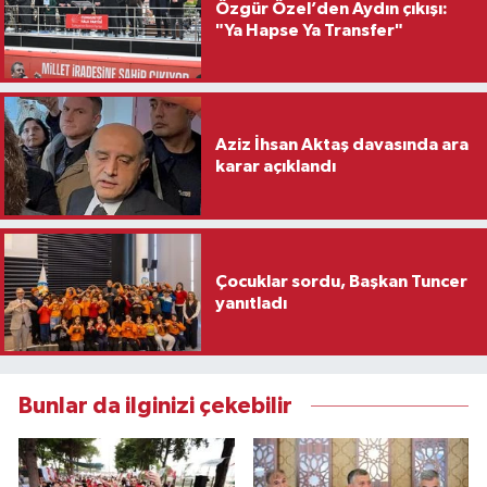
Özgür Özel’den Aydın çıkışı:
"Ya Hapse Ya Transfer"
Aziz İhsan Aktaş davasında ara
karar açıklandı
Çocuklar sordu, Başkan Tuncer
yanıtladı
Bunlar da ilginizi çekebilir