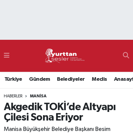
Nöbetçi Eczaneler
Hava Durumu
Namaz Vakitleri
Trafik Durumu
Türkiye
Gündem
Belediyeler
Meclis
Anasay
Süper Lig Puan Durumu ve Fikstür
HABERLER
MANISA
Tüm Manşetler
Akgedik TOKİ’de Altyapı
Son Dakika Haberleri
Çilesi Sona Eriyor
Haber Arşivi
Manisa Büyükşehir Belediye Başkanı Besim