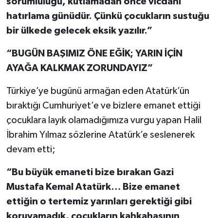
sorumluluğu, kutlamadan önce vicdanı
hatırlama günüdür. Çünkü çocukların sustuğu
bir ülkede gelecek eksik yazılır.”
“BUGÜN BAŞIMIZ ÖNE EĞİK; YARIN İÇİN
AYAĞA KALKMAK ZORUNDAYIZ”
Türkiye’ye bugünü armağan eden Atatürk’ün
bıraktığı Cumhuriyet’e ve bizlere emanet ettiği
çocuklara layık olamadığımıza vurgu yapan Halil
İbrahim Yılmaz sözlerine Atatürk’e seslenerek
devam etti;
“Bu büyük emaneti bize bırakan Gazi
Mustafa Kemal Atatürk… Bize emanet
ettiğin o tertemiz yarınları gerektiği gibi
koruyamadık, çocukların kahkahasının