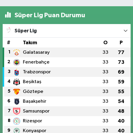
Süper Lig Puan Durumu
Süper Lig
#
Takım
O
P
1
Galatasaray
33
77
2
Fenerbahçe
33
73
3
Trabzonspor
33
69
4
Beşiktaş
33
59
5
Göztepe
33
55
6
Başakşehir
33
54
7
Samsunspor
33
48
8
Rizespor
33
40
9
Konyaspor
33
40