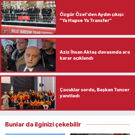
Özgür Özel’den Aydın çıkışı:
"Ya Hapse Ya Transfer"
Aziz İhsan Aktaş davasında ara
karar açıklandı
Çocuklar sordu, Başkan Tuncer
yanıtladı
Bunlar da ilginizi çekebilir