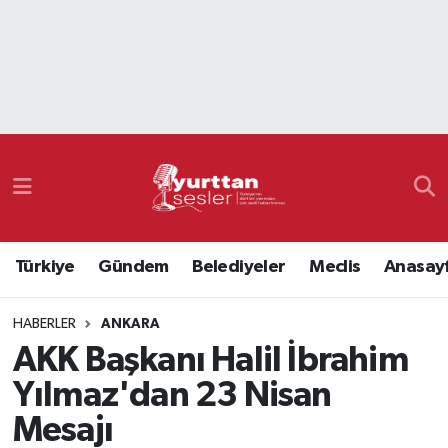
Nöbetçi Eczaneler
Hava Durumu
Namaz Vakitleri
Trafik Durumu
Türkiye
Gündem
Belediyeler
Meclis
Anasay
Süper Lig Puan Durumu ve Fikstür
HABERLER
ANKARA
Tüm Manşetler
AKK Başkanı Halil İbrahim
Son Dakika Haberleri
Yılmaz'dan 23 Nisan
Mesajı
Haber Arşivi