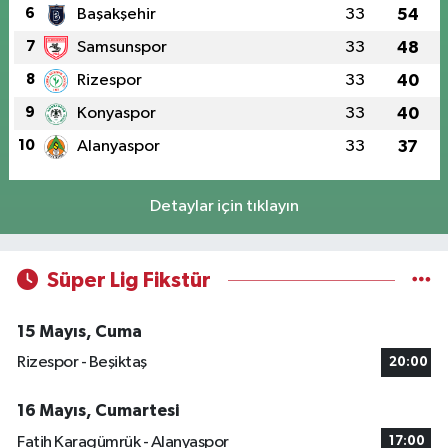
6
Başakşehir
33
54
7
Samsunspor
33
48
8
Rizespor
33
40
9
Konyaspor
33
40
10
Alanyaspor
33
37
Detaylar için tıklayın
Süper Lig Fikstür
15 Mayıs, Cuma
Rizespor - Beşiktaş
20:00
16 Mayıs, Cumartesi
Fatih Karagümrük - Alanyaspor
17:00