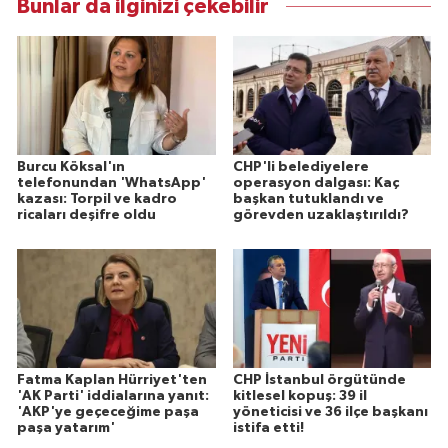
Bunlar da ilginizi çekebilir
Burcu Köksal'ın
CHP'li belediyelere
telefonundan 'WhatsApp'
operasyon dalgası: Kaç
kazası: Torpil ve kadro
başkan tutuklandı ve
ricaları deşifre oldu
görevden uzaklaştırıldı?
Fatma Kaplan Hürriyet'ten
CHP İstanbul örgütünde
'AK Parti' iddialarına yanıt:
kitlesel kopuş: 39 il
'AKP'ye geçeceğime paşa
yöneticisi ve 36 ilçe başkanı
paşa yatarım'
istifa etti!