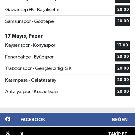
Gaziantep FK - Başakşehir
20:00
Samsunspor - Göztepe
20:00
17 Mayıs, Pazar
Kayserispor - Konyaspor
17:00
Fenerbahçe - Eyüpspor
20:00
Trabzonspor - Gençlerbirliği S.K.
20:00
Kasımpaşa - Galatasaray
20:00
Antalyaspor - Kocaelispor
20:00
FACEBOOK
BEĞEN
X
TAKIP ET