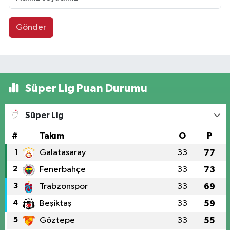
Gönder
Süper Lig Puan Durumu
Süper Lig
#
Takım
O
P
1
Galatasaray
33
77
2
Fenerbahçe
33
73
3
Trabzonspor
33
69
4
Beşiktaş
33
59
5
Göztepe
33
55