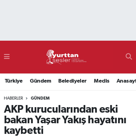
Nöbetçi Eczaneler
Hava Durumu
Namaz Vakitleri
Trafik Durumu
Türkiye
Gündem
Belediyeler
Meclis
Anasay
Süper Lig Puan Durumu ve Fikstür
HABERLER
GÜNDEM
Tüm Manşetler
AKP kurucularından eski
Son Dakika Haberleri
bakan Yaşar Yakış hayatını
kaybetti
Haber Arşivi