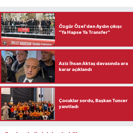
Özgür Özel’den Aydın çıkışı:
"Ya Hapse Ya Transfer"
Aziz İhsan Aktaş davasında ara
karar açıklandı
Çocuklar sordu, Başkan Tuncer
yanıtladı