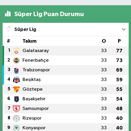
Süper Lig Puan Durumu
Süper Lig
#
Takım
O
P
1
Galatasaray
33
77
2
Fenerbahçe
33
73
3
Trabzonspor
33
69
4
Beşiktaş
33
59
5
Göztepe
33
55
6
Başakşehir
33
54
7
Samsunspor
33
48
8
Rizespor
33
40
9
Konyaspor
33
40