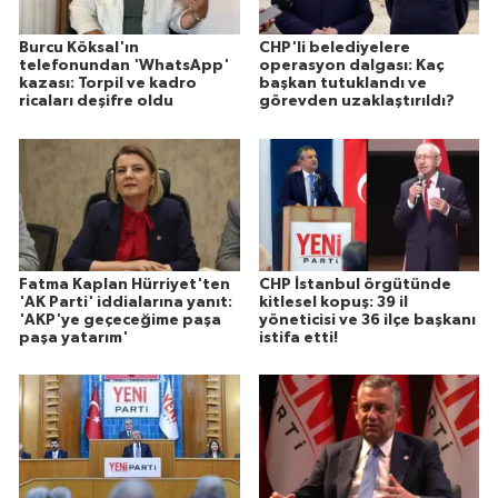
Burcu Köksal'ın
CHP'li belediyelere
telefonundan 'WhatsApp'
operasyon dalgası: Kaç
kazası: Torpil ve kadro
başkan tutuklandı ve
ricaları deşifre oldu
görevden uzaklaştırıldı?
Fatma Kaplan Hürriyet'ten
CHP İstanbul örgütünde
'AK Parti' iddialarına yanıt:
kitlesel kopuş: 39 il
'AKP'ye geçeceğime paşa
yöneticisi ve 36 ilçe başkanı
paşa yatarım'
istifa etti!