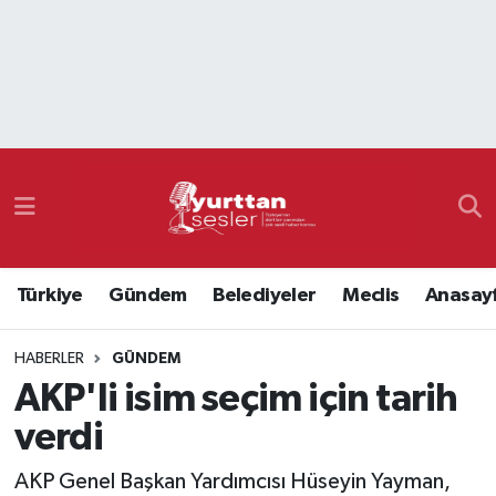
Nöbetçi Eczaneler
Hava Durumu
Namaz Vakitleri
Trafik Durumu
Türkiye
Gündem
Belediyeler
Meclis
Anasay
Süper Lig Puan Durumu ve Fikstür
HABERLER
GÜNDEM
Tüm Manşetler
AKP'li isim seçim için tarih
Son Dakika Haberleri
verdi
Haber Arşivi
AKP Genel Başkan Yardımcısı Hüseyin Yayman,