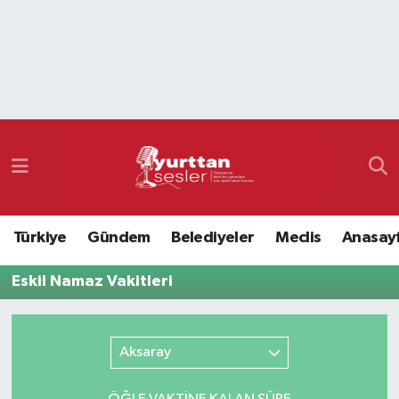
Nöbetçi Eczaneler
Hava Durumu
Namaz Vakitleri
Trafik Durumu
Türkiye
Gündem
Belediyeler
Meclis
Anasay
Süper Lig Puan Durumu ve Fikstür
Eskil Namaz Vakitleri
Tüm Manşetler
Son Dakika Haberleri
Aksaray
Haber Arşivi