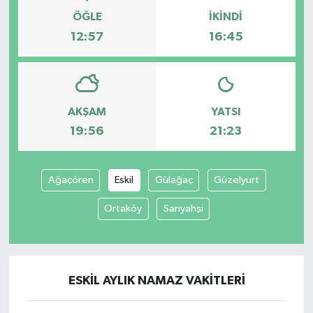
ÖĞLE
İKINDI
12:57
16:45
AKŞAM
YATSI
19:56
21:23
Ağaçören
Eskil
Gülağaç
Güzelyurt
Ortaköy
Sarıyahşi
ESKIL AYLIK NAMAZ VAKITLERI