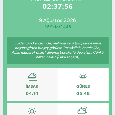
ÖĞLE VAKTİNE KALAN SÜRE
02:37:56
9 Ağustos 2026
26 Safer 1448
Sizden biri kendisinde, malında veya (din) kardeşinde
hoşuna giden bir şey görürse "mâşâallah, bârekallâh,
Allah mübarek etsin" diyerek bereketle dua etsin. Çünkü
nazar, haktır. (Hadis-i Şerif)
İMSAK
GÜNEŞ
04:14
05:48