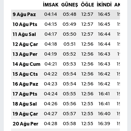
İMSAK
GÜNEŞ
ÖĞLE
İKINDI
AKŞA
9 Ağu Paz
04:14
05:48
12:57
16:45
19:56
10 Ağu Pts
04:15
05:49
12:57
16:45
19:55
11 Ağu Sal
04:17
05:50
12:57
16:44
19:53
12 Ağu Çar
04:18
05:51
12:56
16:44
19:52
13 Ağu Per
04:19
05:52
12:56
16:43
19:51
14 Ağu Cum
04:21
05:53
12:56
16:43
19:50
15 Ağu Cts
04:22
05:54
12:56
16:42
19:48
16 Ağu Paz
04:23
05:54
12:56
16:42
19:47
17 Ağu Pts
04:24
05:55
12:56
16:41
19:46
18 Ağu Sal
04:26
05:56
12:55
16:41
19:45
19 Ağu Çar
04:27
05:57
12:55
16:40
19:43
20 Ağu Per
04:28
05:58
12:55
16:39
19:42