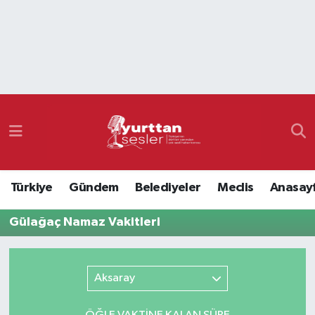
Nöbetçi Eczaneler
Hava Durumu
Namaz Vakitleri
Trafik Durumu
Türkiye
Gündem
Belediyeler
Meclis
Anasay
Süper Lig Puan Durumu ve Fikstür
Gülağaç Namaz Vakitleri
Tüm Manşetler
Son Dakika Haberleri
Aksaray
Haber Arşivi