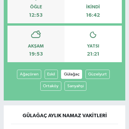
ÖĞLE
İKINDI
12:53
16:42
AKŞAM
YATSI
19:53
21:21
Ağaçören
Eskil
Gülağaç
Güzelyurt
Ortaköy
Sarıyahşi
GÜLAĞAÇ AYLIK NAMAZ VAKITLERI