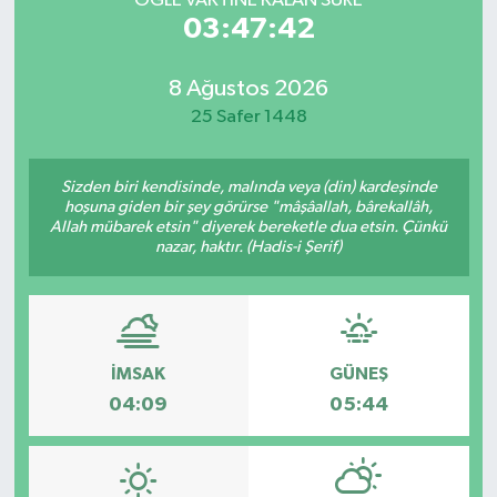
ÖĞLE VAKTİNE KALAN SÜRE
03:47:42
8 Ağustos 2026
25 Safer 1448
Sizden biri kendisinde, malında veya (din) kardeşinde
hoşuna giden bir şey görürse "mâşâallah, bârekallâh,
Allah mübarek etsin" diyerek bereketle dua etsin. Çünkü
nazar, haktır. (Hadis-i Şerif)
İMSAK
GÜNEŞ
04:09
05:44