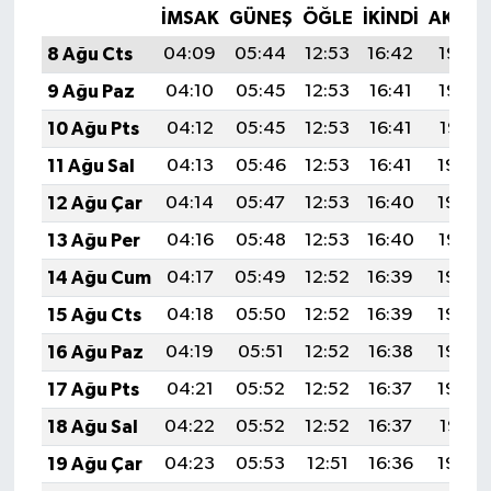
İMSAK
GÜNEŞ
ÖĞLE
İKINDI
AKŞA
8 Ağu Cts
04:09
05:44
12:53
16:42
19:53
9 Ağu Paz
04:10
05:45
12:53
16:41
19:52
10 Ağu Pts
04:12
05:45
12:53
16:41
19:51
11 Ağu Sal
04:13
05:46
12:53
16:41
19:50
12 Ağu Çar
04:14
05:47
12:53
16:40
19:48
13 Ağu Per
04:16
05:48
12:53
16:40
19:47
14 Ağu Cum
04:17
05:49
12:52
16:39
19:46
15 Ağu Cts
04:18
05:50
12:52
16:39
19:45
16 Ağu Paz
04:19
05:51
12:52
16:38
19:43
17 Ağu Pts
04:21
05:52
12:52
16:37
19:42
18 Ağu Sal
04:22
05:52
12:52
16:37
19:41
19 Ağu Çar
04:23
05:53
12:51
16:36
19:39