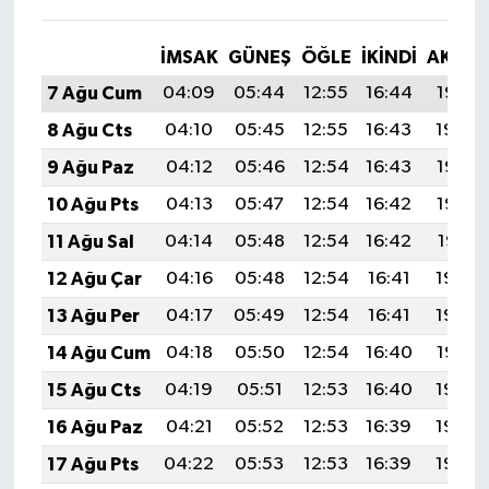
İMSAK
GÜNEŞ
ÖĞLE
İKINDI
AKŞA
7 Ağu Cum
04:09
05:44
12:55
16:44
19:55
8 Ağu Cts
04:10
05:45
12:55
16:43
19:54
9 Ağu Paz
04:12
05:46
12:54
16:43
19:53
10 Ağu Pts
04:13
05:47
12:54
16:42
19:52
11 Ağu Sal
04:14
05:48
12:54
16:42
19:51
12 Ağu Çar
04:16
05:48
12:54
16:41
19:50
13 Ağu Per
04:17
05:49
12:54
16:41
19:48
14 Ağu Cum
04:18
05:50
12:54
16:40
19:47
15 Ağu Cts
04:19
05:51
12:53
16:40
19:46
16 Ağu Paz
04:21
05:52
12:53
16:39
19:45
17 Ağu Pts
04:22
05:53
12:53
16:39
19:43