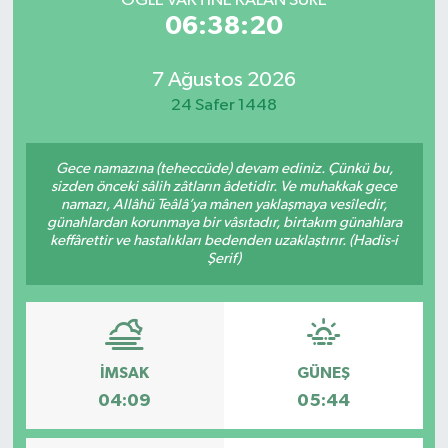
ÖĞLE VAKTİNE KALAN SÜRE
06:38:20
7 Ağustos 2026
24 Safer 1448
Gece namazına (teheccüde) devam ediniz. Çünkü bu,
sizden önceki sâlih zâtların âdetidir. Ve muhakkak gece
namazı, Allâhü Teâlâ’ya mânen yaklaşmaya vesîledir,
günahlardan korunmaya bir vâsıtadır, birtakım günahlara
keffârettir ve hastalıkları bedenden uzaklaştırır. (Hadis-i
Şerif)
İMSAK
GÜNEŞ
04:09
05:44