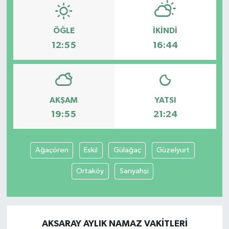
ÖĞLE
İKINDI
12:55
16:44
AKŞAM
YATSI
19:55
21:24
Ağaçören
Eskil
Gülağaç
Güzelyurt
Ortaköy
Sarıyahşi
AKSARAY AYLIK NAMAZ VAKITLERI