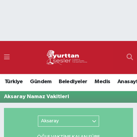
Nöbetçi Eczaneler
Hava Durumu
Namaz Vakitleri
Trafik Durumu
Türkiye
Gündem
Belediyeler
Meclis
Anasay
Süper Lig Puan Durumu ve Fikstür
Aksaray Namaz Vakitleri
Tüm Manşetler
Son Dakika Haberleri
Aksaray
Haber Arşivi