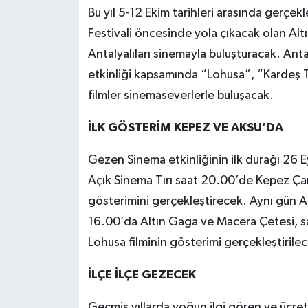
Bu yıl 5-12 Ekim tarihleri arasında gerçekl
Festivali öncesinde yola çıkacak olan Altı
Antalyalıları sinemayla buluşturacak. An
etkinliği kapsamında “Lohusa”, “Kardeş T
filmler sinemaseverlerle buluşacak.
İLK GÖSTERİM KEPEZ VE AKSU’DA
Gezen Sinema etkinliğinin ilk durağı 26 E
Açık Sinema Tırı saat 20.00’de Kepez Çaml
gösterimini gerçekleştirecek. Aynı gün A
16.00’da Altın Gaga ve Macera Çetesi, s
Lohusa filminin gösterimi gerçekleştirile
İLÇE İLÇE GEZECEK
Geçmiş yıllarda yoğun ilgi gören ve ücret