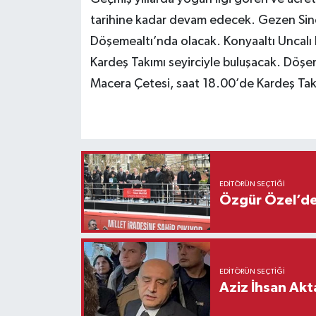
tarihine kadar devam edecek. Gezen Sine
Döşemealtı’nda olacak. Konyaaltı Uncalı 
Kardeş Takımı seyirciyle buluşacak. Döşe
Macera Çetesi, saat 18.00’de Kardeş Takı
EDITÖRÜN SEÇTIĞI
Özgür Özel’den
EDITÖRÜN SEÇTIĞI
Aziz İhsan Akt