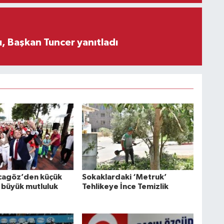
, Başkan Tuncer yanıtladı
cagöz’den küçük
Sokaklardaki ‘Metruk’
 büyük mutluluk
Tehlikeye İnce Temizlik