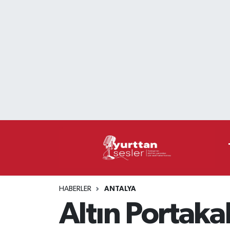
Nöbetçi Eczaneler
Hava Durumu
Namaz Vakitleri
Trafik Durumu
Süper Lig Puan Durumu ve Fikstür
Tüm Manşetler
HABERLER
ANTALYA
Son Dakika Haberleri
Altın Portaka
Haber Arşivi