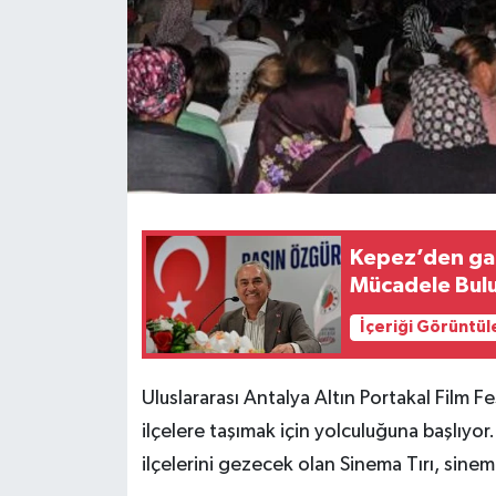
Kepez’den gaz
Mücadele Bul
İçeriği Görüntül
Uluslararası Antalya Altın Portakal Film Fe
ilçelere taşımak için yolculuğuna başlıyor
ilçelerini gezecek olan Sinema Tırı, sinema