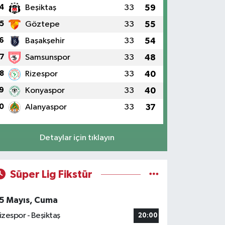
4
Beşiktaş
33
59
5
Göztepe
33
55
6
Başakşehir
33
54
7
Samsunspor
33
48
8
Rizespor
33
40
9
Konyaspor
33
40
0
Alanyaspor
33
37
Detaylar için tıklayın
Süper Lig Fikstür
5 Mayıs, Cuma
izespor - Beşiktaş
20:00