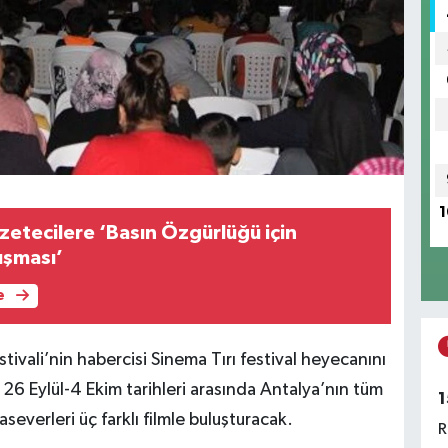
1
etecilere ‘Basın Özgürlüğü için
uşması’
e
stivali’nin habercisi Sinema Tırı festival heyecanını
. 26 Eylül-4 Ekim tarihleri arasında Antalya’nın tüm
1
severleri üç farklı filmle buluşturacak.
R