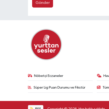
Gönder
Nöbetçi Eczaneler
Ha
Süper Lig Puan Durumu ve Fikstür
Tüm
RSS
Copyright © 2026. Her hakkı saklıdır.