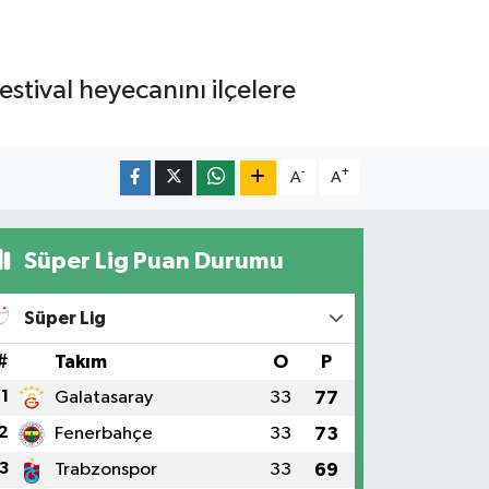
festival heyecanını ilçelere
-
+
A
A
Süper Lig Puan Durumu
Süper Lig
#
Takım
O
P
1
Galatasaray
33
77
2
Fenerbahçe
33
73
3
Trabzonspor
33
69