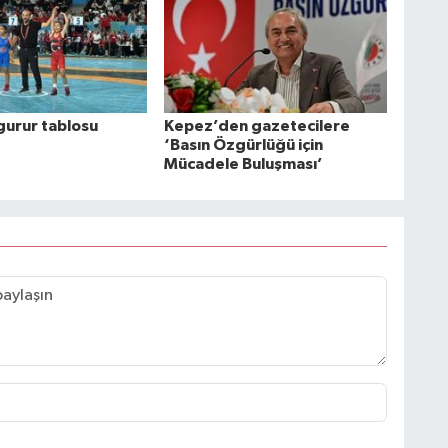
gurur tablosu
Kepez’den gazetecilere
‘Basın Özgürlüğü için
Mücadele Buluşması’