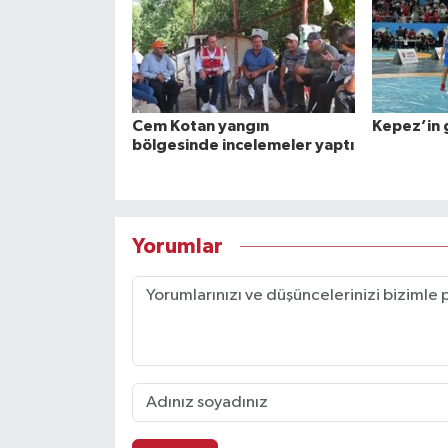
Cem Kotan yangın
Kepez’in 
bölgesinde incelemeler yaptı
Yorumlar