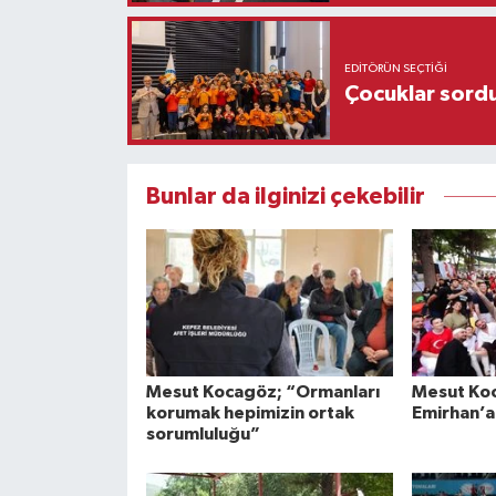
EDITÖRÜN SEÇTIĞI
Çocuklar sordu
Bunlar da ilginizi çekebilir
Mesut Kocagöz; “Ormanları
Mesut Ko
korumak hepimizin ortak
Emirhan’a
sorumluluğu”