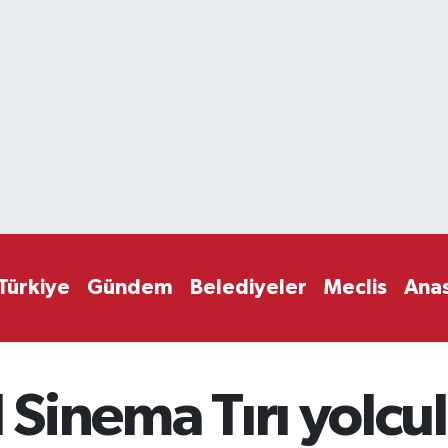
Türkiye
Gündem
Belediyeler
Meclis
Ana
l Sinema Tırı yolc