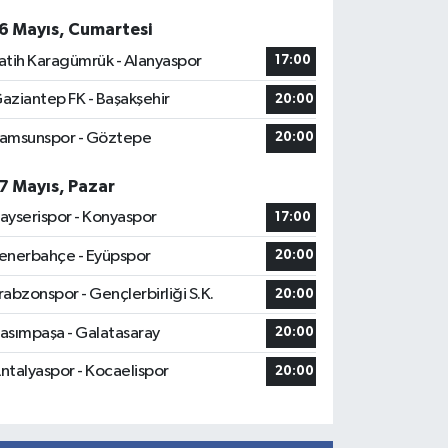
6 Mayıs, Cumartesi
atih Karagümrük - Alanyaspor
17:00
aziantep FK - Başakşehir
20:00
amsunspor - Göztepe
20:00
7 Mayıs, Pazar
ayserispor - Konyaspor
17:00
enerbahçe - Eyüpspor
20:00
rabzonspor - Gençlerbirliği S.K.
20:00
asımpaşa - Galatasaray
20:00
ntalyaspor - Kocaelispor
20:00