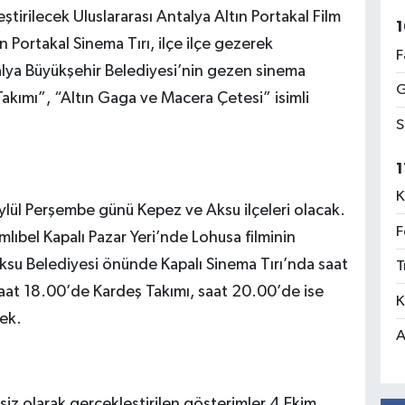
eştirilecek Uluslararası Antalya Altın Portakal Film
1
n Portakal Sinema Tırı, ilçe ilçe gezerek
F
talya Büyükşehir Belediyesi’nin gezen sinema
G
akımı”, “Altın Gaga ve Macera Çetesi” isimli
S
1
K
ylül Perşembe günü Kepez ve Aksu ilçeleri olacak.
F
ıbel Kapalı Pazar Yeri’nde Lohusa filminin
ksu Belediyesi önünde Kapalı Sinema Tırı’nda saat
T
aat 18.00’de Kardeş Takımı, saat 20.00’de ise
K
cek.
A
siz olarak gerçekleştirilen gösterimler 4 Ekim