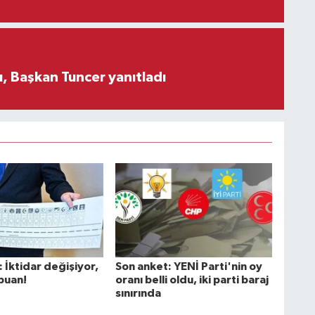
, Başkan Tuncer yanıtladı
 İktidar değişiyor,
Son anket: YENİ Parti'nin oy
puan!
oranı belli oldu, iki parti baraj
sınırında