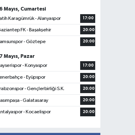
6 Mayıs, Cumartesi
atih Karagümrük - Alanyaspor
17:00
aziantep FK - Başakşehir
20:00
amsunspor - Göztepe
20:00
7 Mayıs, Pazar
ayserispor - Konyaspor
17:00
enerbahçe - Eyüpspor
20:00
rabzonspor - Gençlerbirliği S.K.
20:00
asımpaşa - Galatasaray
20:00
ntalyaspor - Kocaelispor
20:00