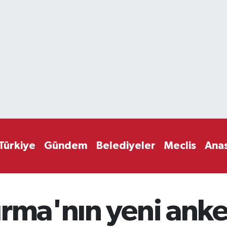
Türkiye
Gündem
Belediyeler
Meclis
Ana
rma'nın yeni anke