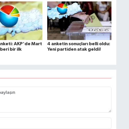
nketi: AKP'de Mart
4 anketin sonuçları belli oldu:
eri bir ilk
Yeni partiden atak geldi!