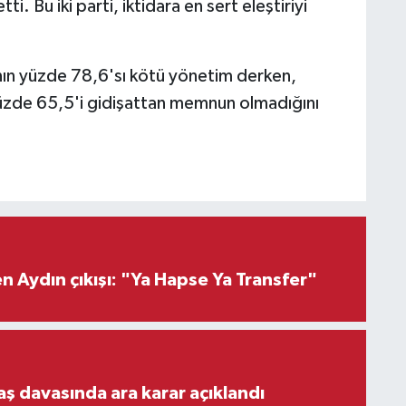
ti. Bu iki parti, iktidara en sert eleştiriyi
ın yüzde 78,6'sı kötü yönetim derken,
üzde 65,5'i gidişattan memnun olmadığını
 Aydın çıkışı: "Ya Hapse Ya Transfer"
aş davasında ara karar açıklandı