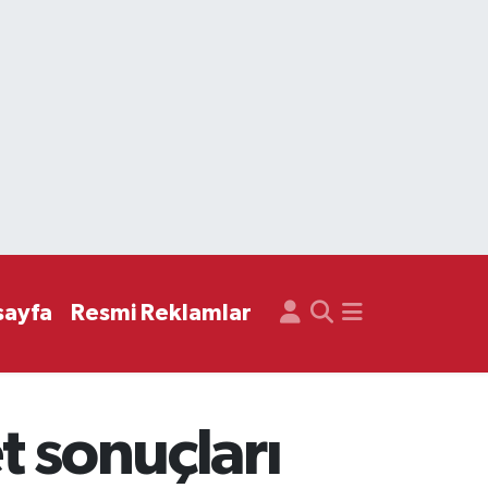
sayfa
Resmi Reklamlar
t sonuçları