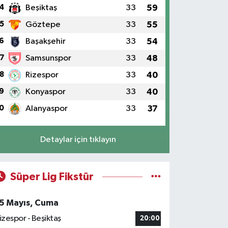
4
Beşiktaş
33
59
5
Göztepe
33
55
6
Başakşehir
33
54
7
Samsunspor
33
48
8
Rizespor
33
40
9
Konyaspor
33
40
0
Alanyaspor
33
37
Detaylar için tıklayın
Süper Lig Fikstür
5 Mayıs, Cuma
izespor - Beşiktaş
20:00