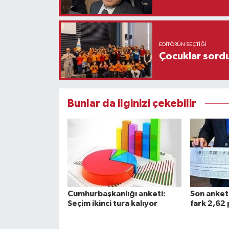
EDITÖRÜN SEÇTIĞI
Çocuklar sordu
Bunlar da ilginizi çekebilir
Cumhurbaşkanlığı anketi:
Son anket:
Seçim ikinci tura kalıyor
fark 2,62 