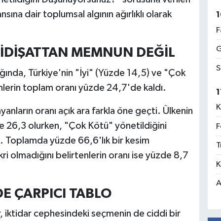
sına dair toplumsal algının ağırlıklı olarak
1
F
G
GİDİŞATTAN MEMNUN DEĞİL
S
ğında, Türkiye'nin "İyi" (Yüzde 14,5) ve "Çok
nlerin toplam oranı yüzde 24,7'de kaldı.
1
K
anların oranı açık ara farkla öne geçti. Ülkenin
e 26,3 olurken, "Çok Kötü" yönetildiğini
F
ı. Toplamda yüzde 66,6'lık bir kesim
T
ri olmadığını belirtenlerin oranı ise yüzde 8,7
K
A
E ÇARPICI TABLO
ar, iktidar cephesindeki seçmenin de ciddi bir