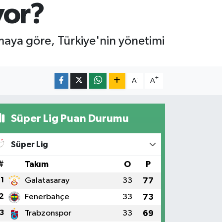
yor?
maya göre, Türkiye'nin yönetimi
-
+
A
A
Süper Lig Puan Durumu
Süper Lig
#
Takım
O
P
1
Galatasaray
33
77
2
Fenerbahçe
33
73
3
Trabzonspor
33
69