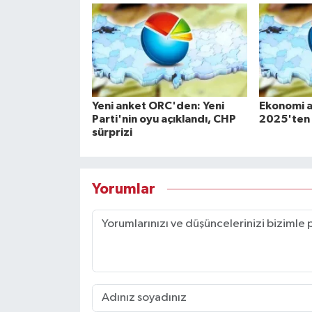
Yeni anket ORC'den: Yeni
Ekonomi a
Parti'nin oyu açıklandı, CHP
2025'ten b
sürprizi
Yorumlar