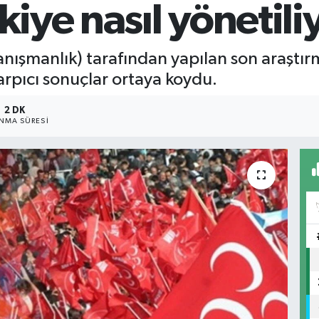
kiye nasıl yönetili
nışmanlık) tarafından yapılan son araştır
rpıcı sonuçlar ortaya koydu.
2 DK
NMA SÜRESI