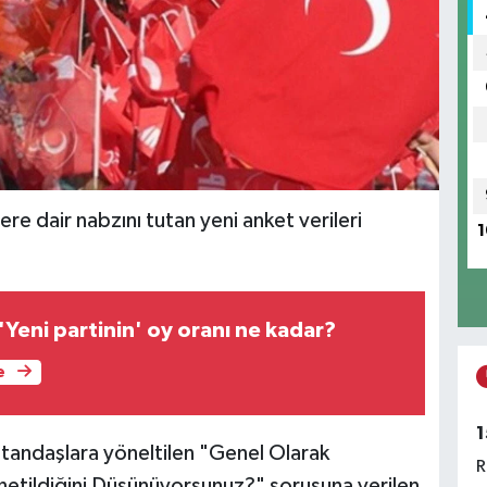
e dair nabzını tutan yeni anket verileri
1
'Yeni partinin' oy oranı ne kadar?
e
1
atandaşlara yöneltilen "Genel Olarak
R
etildiğini Düşünüyorsunuz?" sorusuna verilen