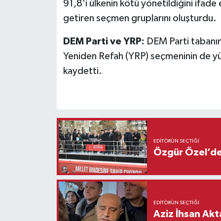
91,8'i ülkenin kötü yönetildiğini ifade et
getiren seçmen gruplarını oluşturdu.
DEM Parti ve YRP:
DEM Parti tabanın
Yeniden Refah (YRP) seçmeninin de y
kaydetti.
EDITÖRÜN SEÇTIĞI
Özgür Özel’den
EDITÖRÜN SEÇTIĞI
Aziz İhsan Akt