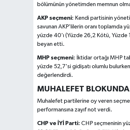
bölümünün yönetimden memnun olmad
AKP seçmeni:
Kendi partisinin yöneti
savunan AKP'lilerin oranı toplamda 
yüzde 40'ı (Yüzde 26,2 Kötü, Yüzde 13
beyan etti.
MHP seçmeni:
İktidar ortağı MHP ta
yüzde 52,7'si gidişatı olumlu bulurke
değerlendirdi.
MUHALEFET BLOKUNDA 
Muhalefet partilerine oy veren seçme
performansına zayıf not verdi.
CHP ve İYİ Parti:
CHP seçmeninin yüzd