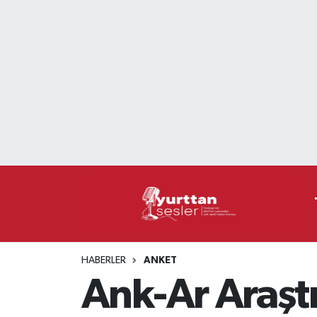
Nöbetçi Eczaneler
Hava Durumu
Namaz Vakitleri
Trafik Durumu
Süper Lig Puan Durumu ve Fikstür
Tüm Manşetler
HABERLER
ANKET
Son Dakika Haberleri
Ank-Ar Araştı
Haber Arşivi