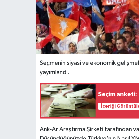
Seçmenin siyasi ve ekonomik gelişmeler
yayımlandı.
Seçim anketi: 
İçeriği Görüntül
Ank-Ar Araştırma Şirketi tarafından v
Düşündüğünüzde Türkiye'nin Nasıl Yön