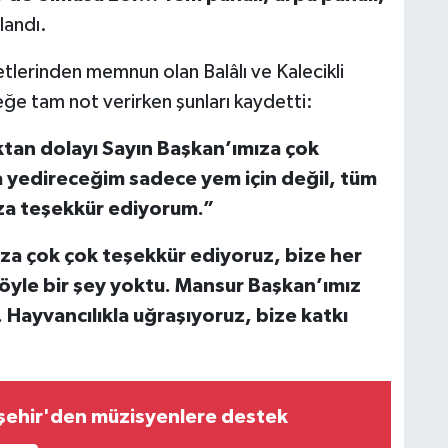
llandı.
tlerinden memnun olan Balâlı ve Kalecikli
steğe tam not verirken şunları kaydetti:
ktan dolayı Sayın Başkan’ımıza çok
 yedireceğim sadece yem için değil, tüm
za teşekkür ediyorum.”
a çok çok teşekkür ediyoruz, bize her
böyle bir şey yoktu. Mansur Başkan’ımız
n. Hayvancılıkla uğraşıyoruz, bize katkı
şehir'den müzisyenlere destek