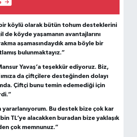
e
bir köylü olarak bütün tohum desteklerini
l de köyde yaşamanın avantajlarını
ırakma aşamasındaydık ama böyle bir
atlamış bulunmaktayız.”
ansur Yavaş’a teşekkür ediyoruz. Biz,
ımıza da çiftçilere desteğinden dolayı
mda. Çiftçi bunu temin edemediği için
di.”
 yararlanıyorum. Bu destek bize çok kar
6 bin TL’ye alacakken buradan bize yaklaşık
erden çok memnunuz.”