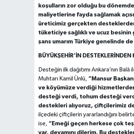
koşulların zor olduğu bu dönemde 
maliyetlerine fayda sağlamak açıs
üreticimiz gerçekten desteklerde
tüketiciye sağlıklı ve ucuz besinin
şans umarım Türkiye genelinde de
BÜYÜKŞEHİR’İN DESTEKLERİNDEN 
Desteğin ilk dağıtımı Ankara’nın Balâ 
Muhtarı Kamil Ünlü,
“Mansur Başkan’
ve köyümüze verdiği hizmetlerden d
desteği verdi, tohum desteği verd
destekleri alıyoruz, çiftçilerimiz
ilçedeki çiftçilerin yararlandığını bel
ise,
“Emeği geçen herkese çok teşe
var, devamını dilerim. Bu destekle