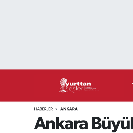
Nöbetçi Eczaneler
Hava Durumu
Namaz Vakitleri
Trafik Durumu
Süper Lig Puan Durumu ve Fikstür
Tüm Manşetler
HABERLER
ANKARA
Son Dakika Haberleri
Ankara Büyük
Haber Arşivi