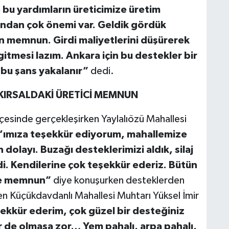
bu yardımların üreticimize üretim
ından çok önemi var. Geldik gördük
n memnun. Girdi maliyetlerini düşürerek
 gitmesi lazım. Ankara için bu destekler bir
 bu şans yakalanır”
dedi.
KIRSALDAKİ ÜRETİCİ MEMNUN
ilçesinde gerçekleşirken Yaylalıözü Mahallesi
ımıza teşekkür ediyorum, mahallemize
olayı. Buzağı desteklerimizi aldık, silaj
i. Kendilerine çok teşekkür ederiz. Bütün
 de memnun”
diye konuşurken
desteklerden
irten Küçükdavdanlı Mahallesi Muhtarı Yüksel İmir
kkür ederim, çok güzel bir desteğiniz
r de olmasa zor… Yem pahalı, arpa pahalı,