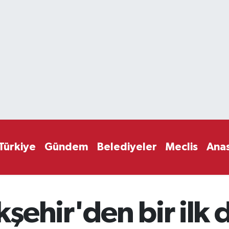
Türkiye
Gündem
Belediyeler
Meclis
Ana
şehir'den bir ilk 