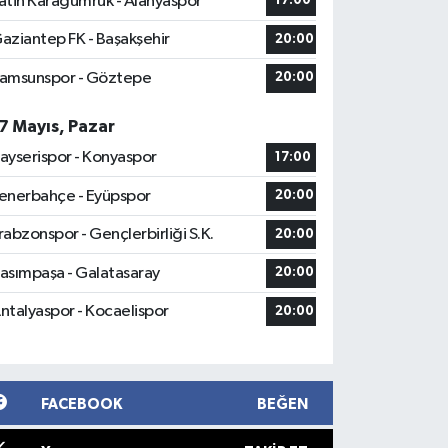
atih Karagümrük - Alanyaspor
17:00
aziantep FK - Başakşehir
20:00
amsunspor - Göztepe
20:00
7 Mayıs, Pazar
ayserispor - Konyaspor
17:00
enerbahçe - Eyüpspor
20:00
rabzonspor - Gençlerbirliği S.K.
20:00
asımpaşa - Galatasaray
20:00
ntalyaspor - Kocaelispor
20:00
FACEBOOK
BEĞEN