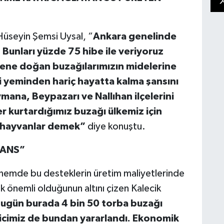
Hüseyin Şemsi Uysal, “
Ankara genelinde
Bunları yüzde 75 hibe ile veriyoruz
 sene doğan buzağılarımızın midelerine
 yeminden hariç hayatta kalma şansını
ymana, Beypazarı ve Nallıhan ilçelerini
er kurtardığımız buzağı ülkemiz için
n hayvanlar demek”
diye konuştu.
ŞANS”
nemde bu desteklerin üretim maliyetlerinde
k önemli olduğunun altını çizen
Kalecik
ugün burada 4 bin 50 torba buzağı
ticimiz de bundan yararlandı. Ekonomik