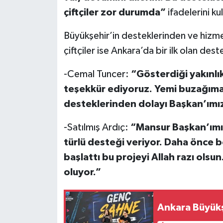
çiftçiler zor durumda”
ifadelerini ku
Büyükşehir’in desteklerinden ve hizme
çiftçiler ise Ankara’da bir ilk olan de
-Cemal Tuncer:
“Gösterdiği yakınlı
teşekkür ediyoruz. Yemi buzağıma
desteklerinden dolayı Başkan’ımı
-Satılmış Ardıç:
“Mansur Başkan’ımız
türlü desteği veriyor. Daha önce 
başlattı bu projeyi Allah razı olsu
oluyor.”
Ankara Büyük