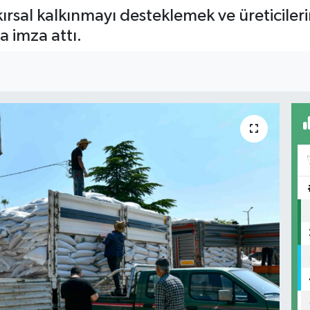
kırsal kalkınmayı desteklemek ve üreticile
a imza attı.