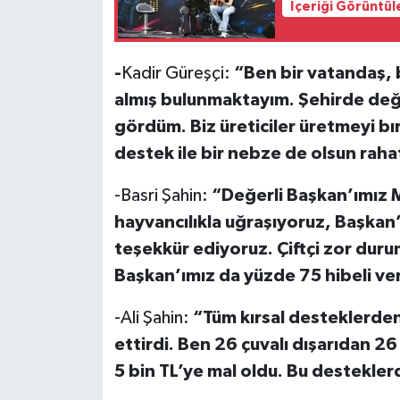
İçeriği Görüntül
-
Kadir Güreşçi:
“Ben bir vatandaş, 
almış bulunmaktayım. Şehirde deği
gördüm. Biz üreticiler üretmeyi b
destek ile bir nebze de olsun rah
-Basri Şahin:
“Değerli Başkan’ımız M
hayvancılıkla uğraşıyoruz, Başkan’
teşekkür ediyoruz. Çiftçi zor duru
Başkan’ımız da yüzde 75 hibeli ver
-Ali Şahin:
“Tüm kırsal desteklerden
ettirdi. Ben 26 çuvalı dışarıdan 2
5 bin TL’ye mal oldu. Bu destekl