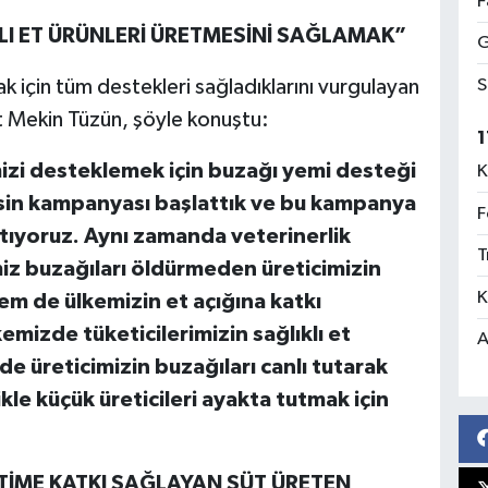
F
LI ET ÜRÜNLERİ ÜRETMESİNİ SAĞLAMAK”
G
S
ak için tüm destekleri sağladıklarını vurgulayan
 Mekin Tüzün, şöyle konuştu:
1
izi desteklemek için buzağı yemi desteği
K
sin kampanyası başlattık ve bu kampanya
F
tıyoruz. Aynı zamanda veterinerlik
T
iz buzağıları öldürmeden üreticimizin
K
m de ülkemizin et açığına katkı
mizde tüketicilerimizin sağlıklı et
A
e üreticimizin buzağıları canlı tutarak
le küçük üreticileri ayakta tutmak için
TİME KATKI SAĞLAYAN SÜT ÜRETEN