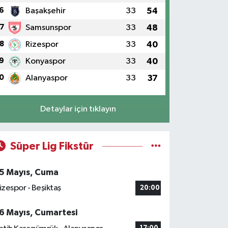
6
Başakşehir
33
54
7
Samsunspor
33
48
8
Rizespor
33
40
9
Konyaspor
33
40
0
Alanyaspor
33
37
Detaylar için tıklayın
Süper Lig Fikstür
5 Mayıs, Cuma
izespor - Beşiktaş
20:00
6 Mayıs, Cumartesi