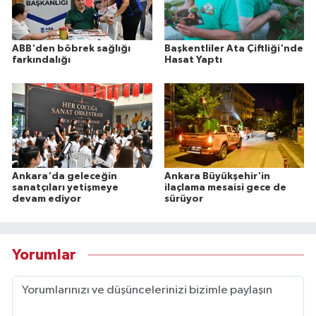
ABB'den böbrek sağlığı
Başkentliler Ata Çiftliği'nde
farkındalığı
Hasat Yaptı
Ankara'da geleceğin
Ankara Büyükşehir'in
sanatçıları yetişmeye
ilaçlama mesaisi gece de
devam ediyor
sürüyor
Yorumlar