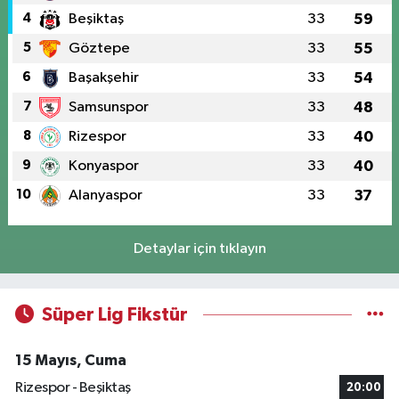
4
Beşiktaş
33
59
5
Göztepe
33
55
6
Başakşehir
33
54
7
Samsunspor
33
48
8
Rizespor
33
40
9
Konyaspor
33
40
10
Alanyaspor
33
37
Detaylar için tıklayın
Süper Lig Fikstür
15 Mayıs, Cuma
Rizespor - Beşiktaş
20:00