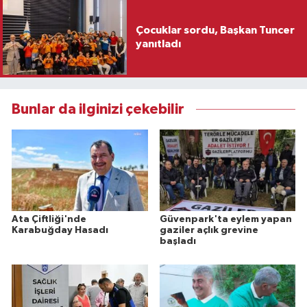
Çocuklar sordu, Başkan Tuncer
yanıtladı
Bunlar da ilginizi çekebilir
Ata Çiftliği'nde
Güvenpark'ta eylem yapan
Karabuğday Hasadı
gaziler açlık grevine
başladı