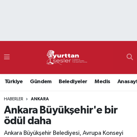
Nöbetçi Eczaneler
Hava Durumu
Namaz Vakitleri
Trafik Durumu
Türkiye
Gündem
Belediyeler
Meclis
Anasay
Süper Lig Puan Durumu ve Fikstür
HABERLER
ANKARA
Tüm Manşetler
Ankara Büyükşehir'e bir
Son Dakika Haberleri
ödül daha
Haber Arşivi
Ankara Büyükşehir Belediyesi, Avrupa Konseyi