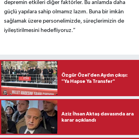
depremin etkileri diğer faktörler. Bu anlamda daha
güçlü yapılara sahip olmamız lazım. Buna bir imkân
sağlamak üzere personelimizde, süreçlerimizin de
iyileştirilmesini hedefliyoruz.”
Özgür Özel’den Aydın çıkışı:
"Ya Hapse Ya Transfer"
Aziz İhsan Aktaş davasında ara
karar açıklandı