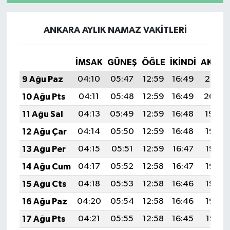
ANKARA AYLIK NAMAZ VAKITLERI
İMSAK
GÜNEŞ
ÖĞLE
İKINDI
AKŞA
9 Ağu Paz
04:10
05:47
12:59
16:49
20:01
10 Ağu Pts
04:11
05:48
12:59
16:49
20:00
11 Ağu Sal
04:13
05:49
12:59
16:48
19:59
12 Ağu Çar
04:14
05:50
12:59
16:48
19:57
13 Ağu Per
04:15
05:51
12:59
16:47
19:56
14 Ağu Cum
04:17
05:52
12:58
16:47
19:55
15 Ağu Cts
04:18
05:53
12:58
16:46
19:53
16 Ağu Paz
04:20
05:54
12:58
16:46
19:52
17 Ağu Pts
04:21
05:55
12:58
16:45
19:51