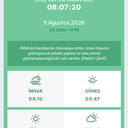
ÖĞLE VAKTİNE KALAN SÜRE
08:07:20
9 Ağustos 2026
26 Safer 1448
(Mümin) kardeşinle münakaşa etme, onun hoşuna
gitmeyecek şakalar yapma ve ona yerine
getiremeyeceğin bir söz verme. (Hadis-i Şerif)
İMSAK
GÜNEŞ
04:10
05:47