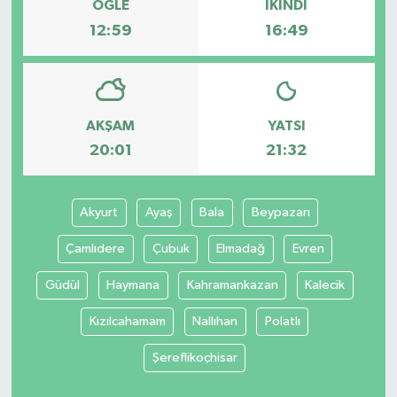
ÖĞLE
İKINDI
12:59
16:49
AKŞAM
YATSI
20:01
21:32
Akyurt
Ayaş
Bala
Beypazarı
Çamlıdere
Çubuk
Elmadağ
Evren
Güdül
Haymana
Kahramankazan
Kalecik
Kızılcahamam
Nallıhan
Polatlı
Şereflikoçhisar