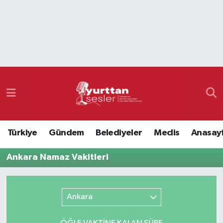
Nöbetçi Eczaneler
Hava Durumu
Namaz Vakitleri
Trafik Durumu
Türkiye
Gündem
Belediyeler
Meclis
Anasay
Süper Lig Puan Durumu ve Fikstür
Ankara Namaz Vakitleri
Tüm Manşetler
Son Dakika Haberleri
Ankara
Haber Arşivi