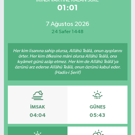
İKINDI VAKTİNE KALAN SÜRE
01:01
7 Ağustos 2026
24 Safer 1448
Her kim lisanına sahip olursa, Allâhü Teâlâ, onun ayıplarını
örter. Her kim öfkesine mâni olursa Allâhü Teâlâ, ona
kıyâmet günü azâp etmez. Her kim de Allâhü Teâlâ’ya
özrünü arz ederse Allâhü Teâlâ, onun özrünü kabul eder.
(Hadis-i Şerif)
İMSAK
GÜNEŞ
04:04
05:43