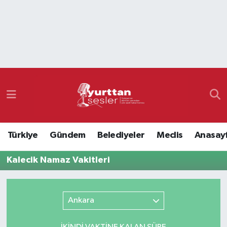
Nöbetçi Eczaneler
Hava Durumu
Namaz Vakitleri
Trafik Durumu
Türkiye
Gündem
Belediyeler
Meclis
Anasay
Süper Lig Puan Durumu ve Fikstür
Kalecik Namaz Vakitleri
Tüm Manşetler
Son Dakika Haberleri
Ankara
Haber Arşivi