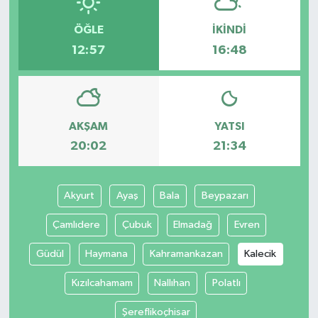
ÖĞLE
İKINDI
12:57
16:48
AKŞAM
YATSI
20:02
21:34
Akyurt
Ayaş
Bala
Beypazarı
Çamlıdere
Çubuk
Elmadağ
Evren
Güdül
Haymana
Kahramankazan
Kalecik
Kızılcahamam
Nallıhan
Polatlı
Şereflikoçhisar