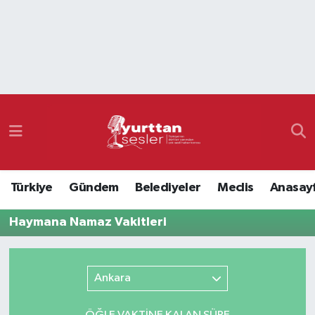
Nöbetçi Eczaneler
Hava Durumu
Namaz Vakitleri
Trafik Durumu
Türkiye
Gündem
Belediyeler
Meclis
Anasay
Süper Lig Puan Durumu ve Fikstür
Haymana Namaz Vakitleri
Tüm Manşetler
Son Dakika Haberleri
Ankara
Haber Arşivi