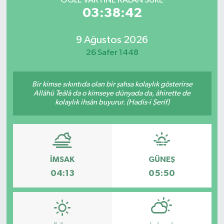
ÖĞLE VAKTİNE KALAN SÜRE
03:38:42
9 Ağustos 2026
26 Safer 1448
Bir kimse sıkıntıda olan bir şahsa kolaylık gösterirse
Allâhü Teâlâ da o kimseye dünyada da, âhirette de
kolaylık ihsân buyurur. (Hadis-i Şerif)
İMSAK
GÜNEŞ
04:13
05:50