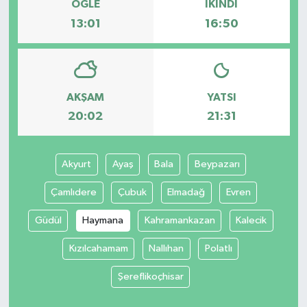
ÖĞLE
İKINDI
13:01
16:50
AKŞAM
YATSI
20:02
21:31
Akyurt
Ayaş
Bala
Beypazarı
Çamlıdere
Çubuk
Elmadağ
Evren
Güdül
Haymana
Kahramankazan
Kalecik
Kızılcahamam
Nallıhan
Polatlı
Şereflikoçhisar