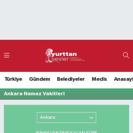
Nöbetçi Eczaneler
Hava Durumu
Namaz Vakitleri
Trafik Durumu
Türkiye
Gündem
Belediyeler
Meclis
Anasay
Süper Lig Puan Durumu ve Fikstür
Ankara Namaz Vakitleri
Tüm Manşetler
Son Dakika Haberleri
Ankara
Haber Arşivi