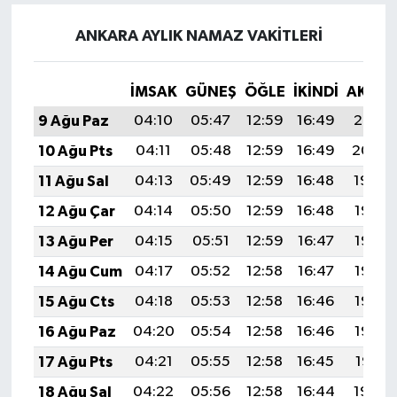
ANKARA AYLIK NAMAZ VAKITLERI
İMSAK
GÜNEŞ
ÖĞLE
İKINDI
AKŞA
9 Ağu Paz
04:10
05:47
12:59
16:49
20:01
10 Ağu Pts
04:11
05:48
12:59
16:49
20:00
11 Ağu Sal
04:13
05:49
12:59
16:48
19:59
12 Ağu Çar
04:14
05:50
12:59
16:48
19:57
13 Ağu Per
04:15
05:51
12:59
16:47
19:56
14 Ağu Cum
04:17
05:52
12:58
16:47
19:55
15 Ağu Cts
04:18
05:53
12:58
16:46
19:53
16 Ağu Paz
04:20
05:54
12:58
16:46
19:52
17 Ağu Pts
04:21
05:55
12:58
16:45
19:51
18 Ağu Sal
04:22
05:56
12:58
16:44
19:49