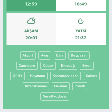
12:59
16:49
AKŞAM
YATSI
20:01
21:32
Akyurt
Ayaş
Bala
Beypazarı
Çamlıdere
Çubuk
Elmadağ
Evren
Güdül
Haymana
Kahramankazan
Kalecik
Kızılcahamam
Nallıhan
Polatlı
Şereflikoçhisar