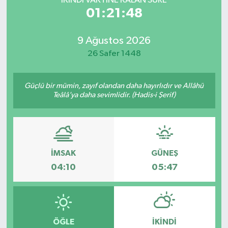
İKINDI VAKTİNE KALAN SÜRE
01:21:48
9 Ağustos 2026
26 Safer 1448
Güçlü bir mümin, zayıf olandan daha hayırlıdır ve Allâhü
Teâlâ’ya daha sevimlidir. (Hadis-i Şerif)
İMSAK
GÜNEŞ
04:10
05:47
ÖĞLE
İKINDI