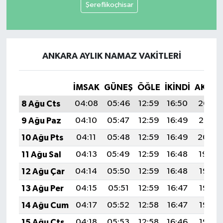
Şereflikoçhisar
ANKARA AYLIK NAMAZ VAKITLERI
İMSAK
GÜNEŞ
ÖĞLE
İKINDI
AKŞA
8 Ağu Cts
04:08
05:46
12:59
16:50
20:02
9 Ağu Paz
04:10
05:47
12:59
16:49
20:01
10 Ağu Pts
04:11
05:48
12:59
16:49
20:00
11 Ağu Sal
04:13
05:49
12:59
16:48
19:59
12 Ağu Çar
04:14
05:50
12:59
16:48
19:57
13 Ağu Per
04:15
05:51
12:59
16:47
19:56
14 Ağu Cum
04:17
05:52
12:58
16:47
19:55
15 Ağu Cts
04:18
05:53
12:58
16:46
19:53