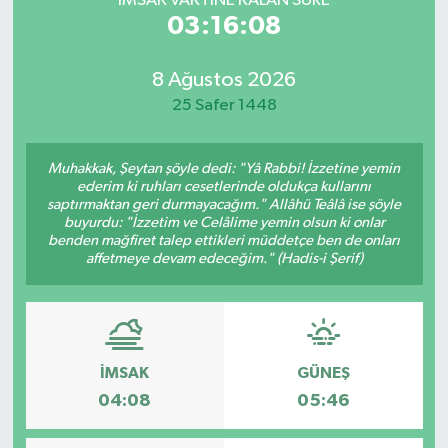
İMSAK VAKTİNE KALAN SÜRE
03:16:08
8 Ağustos 2026
25 Safer 1448
Muhakkak, Şeytan şöyle dedi: "Yâ Rabbi! İzzetine yemin
ederim ki ruhları cesetlerinde oldukça kullarını
saptırmaktan geri durmayacağım." Allâhü Teâlâ ise şöyle
buyurdu: "İzzetim ve Celâlime yemin olsun ki onlar
benden mağfiret talep ettikleri müddetçe ben de onları
affetmeye devam edeceğim." (Hadis-i Şerif)
İMSAK
GÜNEŞ
04:08
05:46