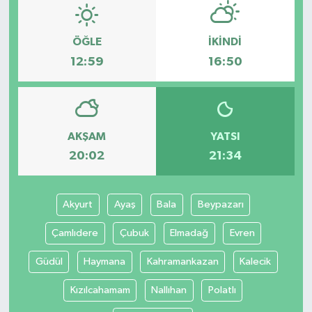
ÖĞLE
İKINDI
12:59
16:50
AKŞAM
YATSI
20:02
21:34
Akyurt
Ayaş
Bala
Beypazarı
Çamlıdere
Çubuk
Elmadağ
Evren
Güdül
Haymana
Kahramankazan
Kalecik
Kızılcahamam
Nallıhan
Polatlı