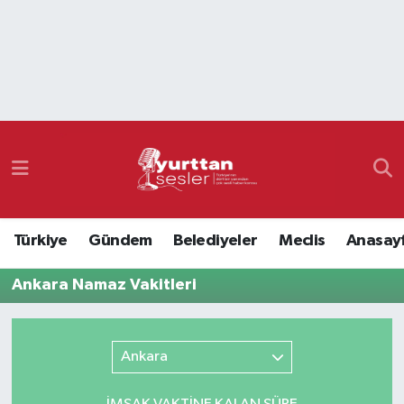
Nöbetçi Eczaneler
Hava Durumu
Namaz Vakitleri
Trafik Durumu
Türkiye
Gündem
Belediyeler
Meclis
Anasay
Süper Lig Puan Durumu ve Fikstür
Ankara Namaz Vakitleri
Tüm Manşetler
Son Dakika Haberleri
Ankara
Haber Arşivi