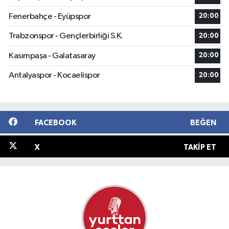
Fenerbahçe - Eyüpspor
20:00
Trabzonspor - Gençlerbirliği S.K.
20:00
Kasımpaşa - Galatasaray
20:00
Antalyaspor - Kocaelispor
20:00
FACEBOOK
BEĞEN
X
TAKIP ET