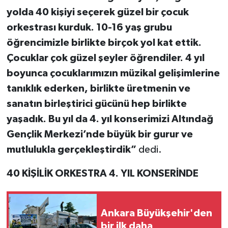
yolda 40 kişiyi seçerek güzel bir çocuk
orkestrası kurduk. 10-16 yaş grubu
öğrencimizle birlikte birçok yol kat ettik.
Çocuklar çok güzel şeyler öğrendiler. 4 yıl
boyunca çocuklarımızın müzikal gelişimlerine
tanıklık ederken, birlikte üretmenin ve
sanatın birleştirici gücünü hep birlikte
yaşadık. Bu yıl da 4. yıl konserimizi Altındağ
Gençlik Merkezi’nde büyük bir gurur ve
mutlulukla gerçekleştirdik”
dedi.
40 KİŞİLİK ORKESTRA 4. YIL KONSERİNDE
Ankara Büyükşehir'den
bir ilk daha