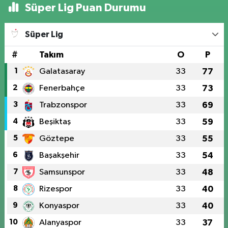
Süper Lig Puan Durumu
Süper Lig
#
Takım
O
P
1
Galatasaray
33
77
2
Fenerbahçe
33
73
3
Trabzonspor
33
69
4
Beşiktaş
33
59
5
Göztepe
33
55
6
Başakşehir
33
54
7
Samsunspor
33
48
8
Rizespor
33
40
9
Konyaspor
33
40
10
Alanyaspor
33
37