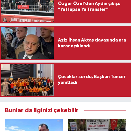
Özgür Özel’den Aydın çıkışı:
"Ya Hapse Ya Transfer"
Aziz İhsan Aktaş davasında ara
karar açıklandı
Çocuklar sordu, Başkan Tuncer
yanıtladı
Bunlar da ilginizi çekebilir