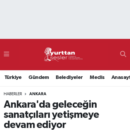
Nöbetçi Eczaneler
Hava Durumu
Namaz Vakitleri
Trafik Durumu
Türkiye
Gündem
Belediyeler
Meclis
Anasay
Süper Lig Puan Durumu ve Fikstür
HABERLER
ANKARA
Tüm Manşetler
Ankara'da geleceğin
Son Dakika Haberleri
sanatçıları yetişmeye
devam ediyor
Haber Arşivi