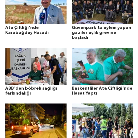
Ata Çiftliği'nde
Güvenpark'ta eylem yapan
Karabuğday Hasadı
gaziler açlık grevine
başladı
ABB'den böbrek sağlığı
Başkentliler Ata Çiftliği'nde
farkındalığı
Hasat Yaptı